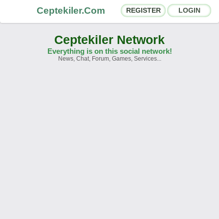
Ceptekiler.Com
REGISTER
LOGIN
Ceptekiler Network
Everything is on this social network!
News, Chat, Forum, Games, Services...
Forums
Social Shares
Chat Rooms
App Ecosystem
Announcements
Contact
About Us
Ceptekiler.Com - v2025.01
Licence
F.A.Q.
C.S.
Contract