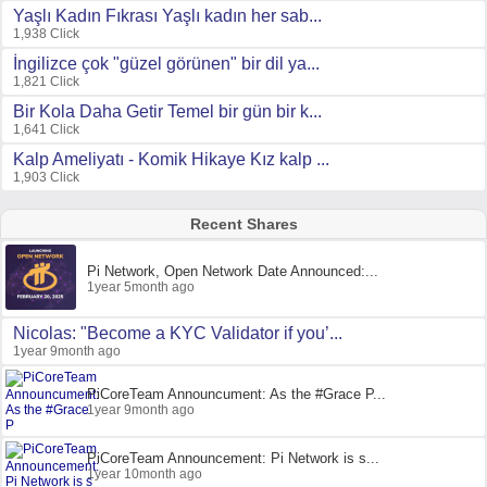
Yaşlı Kadın Fıkrası Yaşlı kadın her sab...
1,938 Click
İngilizce çok "güzel görünen" bir dil ya...
1,821 Click
Bir Kola Daha Getir Temel bir gün bir k...
1,641 Click
Kalp Ameliyatı - Komik Hikaye Kız kalp ...
1,903 Click
Recent Shares
Pi Network, Open Network Date Announced:...
1year 5month ago
Nicolas: "Become a KYC Validator if you’...
1year 9month ago
PiCoreTeam Announcument: As the #Grace P...
1year 9month ago
PiCoreTeam Announcement: Pi Network is s...
1year 10month ago