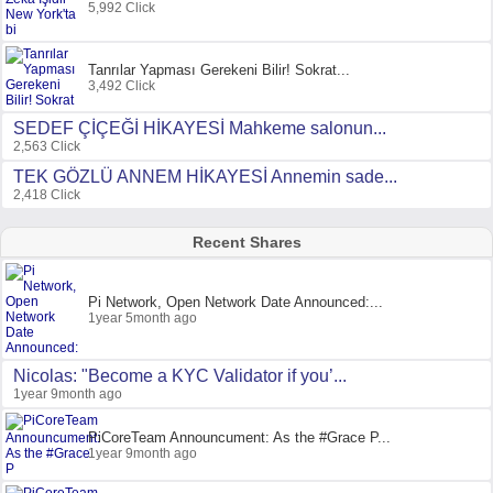
5,992 Click
Tanrılar Yapması Gerekeni Bilir! Sokrat...
3,492 Click
SEDEF ÇİÇEĞİ HİKAYESİ Mahkeme salonun...
2,563 Click
TEK GÖZLÜ ANNEM HİKAYESİ Annemin sade...
2,418 Click
Recent Shares
Pi Network, Open Network Date Announced:...
1year 5month ago
Nicolas: "Become a KYC Validator if you’...
1year 9month ago
PiCoreTeam Announcument: As the #Grace P...
1year 9month ago