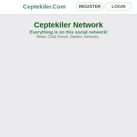
Ceptekiler.Com
REGISTER
LOGIN
Ceptekiler Network
Everything is on this social network!
News, Chat, Forum, Games, Services...
Forums
Social Shares
Chat Rooms
App Ecosystem
Announcements
Contact
About Us
Ceptekiler.Com - v2025.01
Licence
F.A.Q.
C.S.
Contract