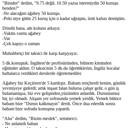
"Birader" dedim, "9.75 değil, 10.50 yazsa istermiydin 50 kuruşu
benden?"
-Ne alacağım ağabey 50 kuruşu.
-Peki niye gittin 25 kuruş için o kadar uğraştın, üstü kalsın demiştim.
Döndü bana, attı kolunu arkaya:
-Vaktin varmı ağabey
-Var
-Çek kapıyı o zaman
Muhabbetçi bir taksici ile karşı karşıyayız.
5 dk.konuştuk. İngiltere'de profösüründen, bilmem kiminden
eğitimler aldım. O taksicinin 5 dk.da öğrettiklerini, İngiliz hocalar
haftalarca verdikleri derslerde öğretemediler.
Ağabey biz Keçiören'de 5 kardeşiz. Babam rençberdi benim, günlük
yevmiyeye giderdi; artık inşaat falan bulursa çalışır gelir, o gün iş
bulamamışsa, biz eve gelişinden,yüzünden anlardık. Durumumuz
hiç iyi olmadı. Akşam yer sofrasında yemek yerdik. Yemek bitince
babam bize "Durun kalkmayın" derdi. Önce dua ederdik sonra
babam bize sofrada konuşma yapardı.
"Aha" dedim, "Bizim meslek", seminerci.
- Ne anlatırdı baban