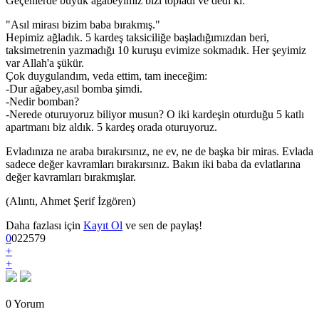
Geçenlerde büyük ağabeyimiz bizi topladı ve dedi ki:
"Asıl mirası bizim baba bırakmış."
Hepimiz ağladık. 5 kardeş taksiciliğe başladığımızdan beri,
taksimetrenin yazmadığı 10 kuruşu evimize sokmadık. Her şeyimiz
var Allah'a şükür.
Çok duygulandım, veda ettim, tam ineceğim:
-Dur ağabey,asıl bomba şimdi.
-Nedir bomban?
-Nerede oturuyoruz biliyor musun? O iki kardeşin oturduğu 5 katlı
apartmanı biz aldık. 5 kardeş orada oturuyoruz.
Evladınıza ne araba bırakırsınız, ne ev, ne de başka bir miras. Evlada
sadece değer kavramları bırakırsınız. Bakın iki baba da evlatlarına
değer kavramları bırakmışlar.
(Alıntı, Ahmet Şerif İzgören)
Daha fazlası için
Kayıt Ol
ve sen de paylaş!
0
0
2
2579
+
+
0 Yorum