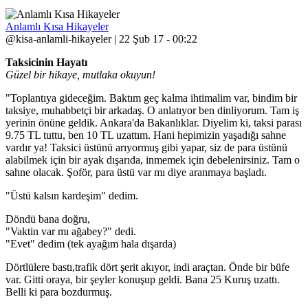
Anlamlı Kısa Hikayeler
@kisa-anlamli-hikayeler | 22 Şub 17 - 00:22
Taksicinin Hayatı
Güzel bir hikaye, mutlaka okuyun!
"Toplantıya gideceğim. Baktım geç kalma ihtimalim var, bindim bir
taksiye, muhabbetçi bir arkadaş. O anlatıyor ben dinliyorum. Tam iş
yerinin önüne geldik. Ankara'da Bakanlıklar. Diyelim ki, taksi parası
9.75 TL tuttu, ben 10 TL uzattım. Hani hepimizin yaşadığı sahne
vardır ya! Taksici üstünü arıyormuş gibi yapar, siz de para üstünü
alabilmek için bir ayak dışarıda, inmemek için debelenirsiniz. Tam o
sahne olacak. Şoför, para üstü var mı diye aranmaya başladı.
"Üstü kalsın kardeşim" dedim.
Döndü bana doğru,
"Vaktin var mı ağabey?" dedi.
"Evet" dedim (tek ayağım hala dışarda)
Dörtlülere bastı,trafik dört şerit akıyor, indi araçtan. Önde bir büfe
var. Gitti oraya, bir şeyler konuşup geldi. Bana 25 Kuruş uzattı.
Belli ki para bozdurmuş.