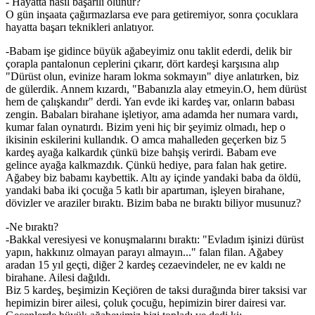
- Hayatta nasıl başarılı olunur?
O gün inşaata çağırmazlarsa eve para getiremiyor, sonra çocuklara
hayatta başarı teknikleri anlatıyor.
-Babam işe gidince büyük ağabeyimiz onu taklit ederdi, delik bir
çorapla pantalonun ceplerini çıkarır, dört kardeşi karşısına alıp
"Dürüst olun, evinize haram lokma sokmayın" diye anlatırken, biz
de gülerdik. Annem kızardı, "Babanızla alay etmeyin.O, hem dürüst
hem de çalışkandır" derdi. Yan evde iki kardeş var, onların babası
zengin. Babaları birahane işletiyor, ama adamda her numara vardı,
kumar falan oynatırdı. Bizim yeni hiç bir şeyimiz olmadı, hep o
ikisinin eskilerini kullandık. O amca mahalleden geçerken biz 5
kardeş ayağa kalkardık çünkü bize bahşiş verirdi. Babam eve
gelince ayağa kalkmazdık. Çünkü hediye, para falan hak getire.
Ağabey biz babamı kaybettik. Altı ay içinde yandaki baba da öldü,
yandaki baba iki çocuğa 5 katlı bir apartıman, işleyen birahane,
dövizler ve araziler bıraktı. Bizim baba ne bıraktı biliyor musunuz?
-Ne bıraktı?
-Bakkal veresiyesi ve konuşmalarını bıraktı: "Evladım işinizi dürüst
yapın, hakkınız olmayan parayı almayın..." falan filan. Ağabey
aradan 15 yıl geçti, diğer 2 kardeş cezaevindeler, ne ev kaldı ne
birahane. Ailesi dağıldı.
Biz 5 kardeş, beşimizin Keçiören de taksi durağında birer taksisi var
hepimizin birer ailesi, çoluk çocuğu, hepimizin birer dairesi var.