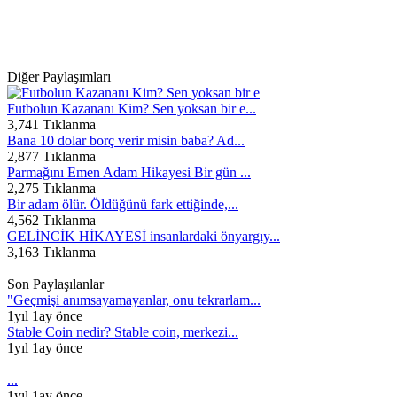
Diğer Paylaşımları
Futbolun Kazananı Kim? Sen yoksan bir e...
3,741 Tıklanma
Bana 10 dolar borç verir misin baba? Ad...
2,877 Tıklanma
Parmağını Emen Adam Hikayesi Bir gün ...
2,275 Tıklanma
Bir adam ölür. Öldüğünü fark ettiğinde,...
4,562 Tıklanma
GELİNCİK HİKAYESİ insanlardaki önyargıy...
3,163 Tıklanma
Son Paylaşılanlar
"Geçmişi anımsayamayanlar, onu tekrarlam...
1yıl 1ay önce
Stable Coin nedir? Stable coin, merkezi...
1yıl 1ay önce
...
1yıl 1ay önce