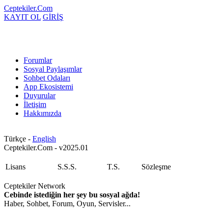
Ceptekiler.Com
KAYIT OL
GİRİŞ
Forumlar
Sosyal Paylaşımlar
Sohbet Odaları
App Ekosistemi
Duyurular
İletişim
Hakkımızda
Türkçe -
English
Ceptekiler.Com - v2025.01
Lisans
S.S.S.
T.S.
Sözleşme
Ceptekiler Network
Cebinde istediğin her şey bu sosyal ağda!
Haber, Sohbet, Forum, Oyun, Servisler...