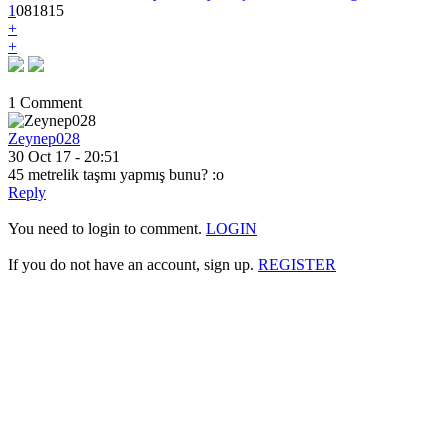
1
0
8
1815
+
+
1 Comment
Zeynep028
30 Oct 17 - 20:51
45 metrelik taşmı yapmış bunu? :o
Reply
You need to login to comment.
LOGIN
If you do not have an account, sign up.
REGISTER