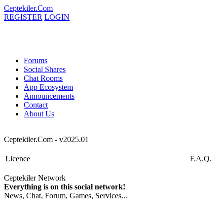
Ceptekiler.Com
REGISTER
LOGIN
Forums
Social Shares
Chat Rooms
App Ecosystem
Announcements
Contact
About Us
Ceptekiler.Com - v2025.01
Licence
F.A.Q.
Ceptekiler Network
Everything is on this social network!
News, Chat, Forum, Games, Services...