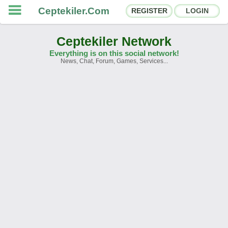
Ceptekiler.Com
REGISTER
LOGIN
Ceptekiler Network
Everything is on this social network!
News, Chat, Forum, Games, Services...
Forums
Social Shares
Chat Rooms
App Ecosystem
Announcements
Contact
About Us
Ceptekiler.Com - v2025.01
Licence
F.A.Q.
C.S.
Contract