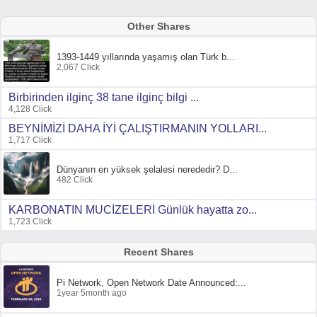
Other Shares
1393-1449 yıllarında yaşamış olan Türk b...
2,067 Click
Birbirinden ilginç 38 tane ilginç bilgi ...
4,128 Click
BEYNİMİZİ DAHA İYİ ÇALIŞTIRMANIN YOLLARI...
1,717 Click
Dünyanın en yüksek şelalesi nerededir? D...
482 Click
KARBONATIN MUCİZELERİ Günlük hayatta zo...
1,723 Click
Recent Shares
Pi Network, Open Network Date Announced:...
1year 5month ago