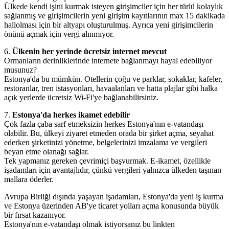
Ülkede kendi işini kurmak isteyen girişimciler için her türlü kolaylık
sağlanmış ve girişimcilerin yeni girişim kayıtlarının max 15 dakikada
hallolması için bir altyapı oluşturulmuş. Ayrıca yeni girişimcilerin
önünü açmak için vergi alınmıyor.
6.
Ülkenin her yerinde ücretsiz internet mevcut
Ormanların derinliklerinde internete bağlanmayı hayal edebiliyor
musunuz?
Estonya'da bu mümkün. Otellerin çoğu ve parklar, sokaklar, kafeler,
restoranlar, tren istasyonları, havaalanları ve hatta plajlar gibi halka
açık yerlerde ücretsiz Wi-Fi'ye bağlanabilirsiniz.
7.
Estonya'da herkes ikamet edebilir
Çok fazla çaba sarf etmeksizin herkes Estonya'nın e-vatandaşı
olabilir. Bu, ülkeyi ziyaret etmeden orada bir şirket açma, seyahat
ederken şirketinizi yönetme, belgelerinizi imzalama ve vergileri
beyan etme olanağı sağlar.
Tek yapmanız gereken çevrimiçi başvurmak. E-ikamet, özellikle
işadamları için avantajlıdır, çünkü vergileri yalnızca ülkeden taşınan
mallara öderler.
Avrupa Birliği dışında yaşayan işadamları, Estonya'da yeni iş kurma
ve Estonya üzerinden AB'ye ticaret yolları açma konusunda büyük
bir fırsat kazanıyor.
Estonya'nın e-vatandaşı olmak istiyorsanız bu linkten