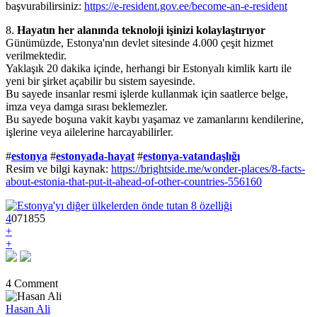
başvurabilirsiniz:
https://e-resident.gov.ee/become-an-e-resident
8.
Hayatın her alanında teknoloji işinizi kolaylaştırıyor
Günümüzde, Estonya'nın devlet sitesinde 4.000 çeşit hizmet
verilmektedir.
Yaklaşık 20 dakika içinde, herhangi bir Estonyalı kimlik kartı ile
yeni bir şirket açabilir bu sistem sayesinde.
Bu sayede insanlar resmi işlerde kullanmak için saatlerce belge,
imza veya damga sırası beklemezler.
Bu sayede boşuna vakit kaybı yaşamaz ve zamanlarını kendilerine,
işlerine veya ailelerine harcayabilirler.
#
estonya
#
estonyada-hayat
#
estonya-vatandaşlığı
Resim ve bilgi kaynak:
https://brightside.me/wonder-places/8-facts-
about-estonia-that-put-it-ahead-of-other-countries-556160
4
0
7
1855
+
+
4 Comment
Hasan Ali