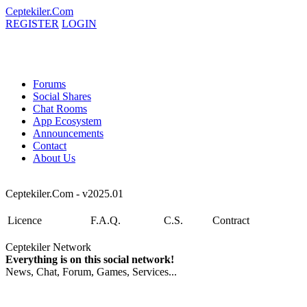
Ceptekiler.Com
REGISTER
LOGIN
Forums
Social Shares
Chat Rooms
App Ecosystem
Announcements
Contact
About Us
Ceptekiler.Com - v2025.01
Licence
F.A.Q.
C.S.
Contract
Ceptekiler Network
Everything is on this social network!
News, Chat, Forum, Games, Services...