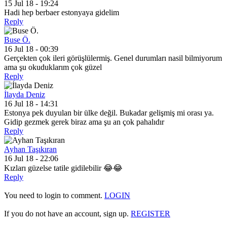
15 Jul 18 - 19:24
Hadi hep berbaer estonyaya gidelim
Reply
Buse Ö.
16 Jul 18 - 00:39
Gerçekten çok ileri görüşlülermiş. Genel durumları nasil bilmiyorum
ama şu okuduklarım çok güzel
Reply
İlayda Deniz
16 Jul 18 - 14:31
Estonya pek duyulan bir ülke değil. Bukadar gelişmiş mi orası ya.
Gidip gezmek gerek biraz ama şu an çok pahalıdır
Reply
Ayhan Taşıkıran
16 Jul 18 - 22:06
Kızları güzelse tatile gidilebilir 😂😂
Reply
You need to login to comment.
LOGIN
If you do not have an account, sign up.
REGISTER