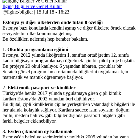
İlginç Bilgiler ve Genel Kültür
@ilginc-bilgiler | 15 Jul 18 - 16:23
Estonya'yı diğer ülkelerden önde tutan 8 özelliği
Estonya bazı konularda kendini aşmış ve diğer ülkelere örnek olacak
seviyede bir ülke konumuna gelmiş.
Bu özellikleri nelermiş hep beraber bakalım.
1.
Okulda programlama eğitimi
Estonya, 2012 yılında ilköğretim 1. sınıftan ortaöğretim 12. sınıfa
kadar bilgisayar programlamayı öğretmek için bir pilot proje başlattı.
Bu projeye 20 okul katılıyor. 6 yaşından itibaren, çocuklar bir
Scratch görsel programlama ortamında bilgilerini uygulamak için
matematik ve mantık öğrenmeye başlıyor.
2.
Elektronik pasaport ve kimlikler
Türkiye'de henüz 2017 yılında uygulamaya giren çipli kimlik
kartları Estony'da 2002 yılından beri dağıtılıyor.
Bu dijital, çipli kimliklerin çipine yerleştirilen vatandaşlık bilgileri ile
her alanda kolaylık sağlıyor. Kartlara sadece isim soyisim, doğum
tarihi, medeni hali vs. gibi bilgiler dışında pasaport bilgileri gibi
farklı belgeler eklenebiliyor.
3.
Evden çıkmadan oy kullanmak
Estonya'da belediye seçimlerinin yapıldığı 2005 yılından bu yana,