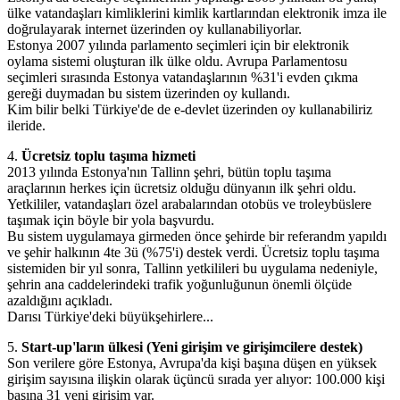
ülke vatandaşları kimliklerini kimlik kartlarından elektronik imza ile
doğrulayarak internet üzerinden oy kullanabiliyorlar.
Estonya 2007 yılında parlamento seçimleri için bir elektronik
oylama sistemi oluşturan ilk ülke oldu. Avrupa Parlamentosu
seçimleri sırasında Estonya vatandaşlarının %31'i evden çıkma
gereği duymadan bu sistem üzerinden oy kullandı.
Kim bilir belki Türkiye'de de e-devlet üzerinden oy kullanabiliriz
ileride.
4.
Ücretsiz toplu taşıma hizmeti
2013 yılında Estonya'nın Tallinn şehri, bütün toplu taşıma
araçlarının herkes için ücretsiz olduğu dünyanın ilk şehri oldu.
Yetkililer, vatandaşları özel arabalarından otobüs ve troleybüslere
taşımak için böyle bir yola başvurdu.
Bu sistem uygulamaya girmeden önce şehirde bir referandm yapıldı
ve şehir halkının 4te 3ü (%75'i) destek verdi. Ücretsiz toplu taşıma
sistemiden bir yıl sonra, Tallinn yetkilileri bu uygulama nedeniyle,
şehrin ana caddelerindeki trafik yoğunluğunun önemli ölçüde
azaldığını açıkladı.
Darısı Türkiye'deki büyükşehirlere...
5.
Start-up'ların ülkesi (Yeni girişim ve girişimcilere destek)
Son verilere göre Estonya, Avrupa'da kişi başına düşen en yüksek
girişim sayısına ilişkin olarak üçüncü sırada yer alıyor: 100.000 kişi
başına 31 yeni girişim var.