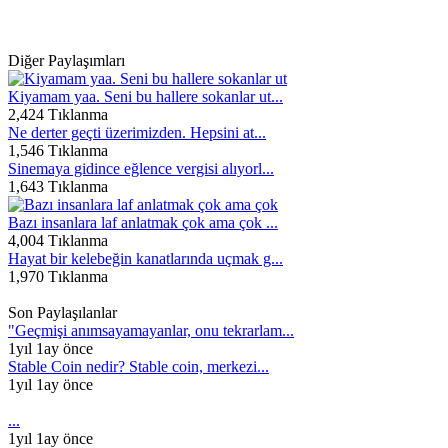
Diğer Paylaşımları
Kiyamam yaa. Seni bu hallere sokanlar ut...
2,424 Tıklanma
Ne derter geçti üzerimizden. Hepsini at...
1,546 Tıklanma
Sinemaya gidince eğlence vergisi alıyorl...
1,643 Tıklanma
Bazı insanlara laf anlatmak çok ama çok ...
4,004 Tıklanma
Hayat bir kelebeğin kanatlarında uçmak g...
1,970 Tıklanma
Son Paylaşılanlar
"Geçmişi anımsayamayanlar, onu tekrarlam...
1yıl 1ay önce
Stable Coin nedir? Stable coin, merkezi...
1yıl 1ay önce
...
1yıl 1ay önce