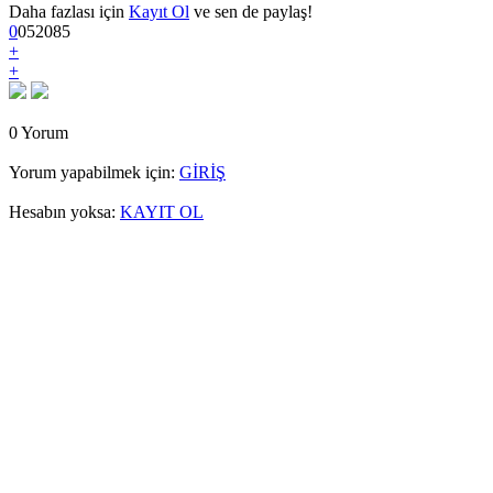
Daha fazlası için
Kayıt Ol
ve sen de paylaş!
0
0
5
2085
+
+
0 Yorum
Yorum yapabilmek için:
GİRİŞ
Hesabın yoksa:
KAYIT OL