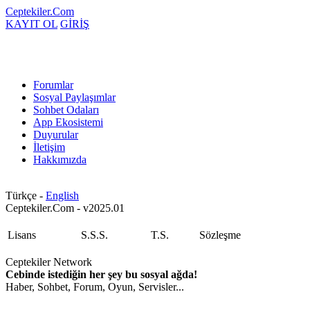
Ceptekiler.Com
KAYIT OL
GİRİŞ
Forumlar
Sosyal Paylaşımlar
Sohbet Odaları
App Ekosistemi
Duyurular
İletişim
Hakkımızda
Türkçe -
English
Ceptekiler.Com - v2025.01
Lisans
S.S.S.
T.S.
Sözleşme
Ceptekiler Network
Cebinde istediğin her şey bu sosyal ağda!
Haber, Sohbet, Forum, Oyun, Servisler...