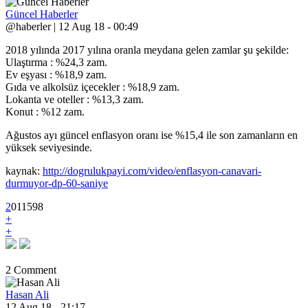
Güncel Haberler
@haberler | 12 Aug 18 - 00:49
2018 yılında 2017 yılına oranla meydana gelen zamlar şu şekilde:
Ulaştırma : %24,3 zam.
Ev eşyası : %18,9 zam.
Gıda ve alkolsüz içecekler : %18,9 zam.
Lokanta ve oteller : %13,3 zam.
Konut : %12 zam.
Ağustos ayı güncel enflasyon oranı ise %15,4 ile son zamanların en
yüksek seviyesinde.
kaynak:
http://dogrulukpayi.com/video/enflasyon-canavari-
durmuyor-dp-60-saniye
2
0
1
1598
+
+
2 Comment
Hasan Ali
12 Aug 18 - 21:17