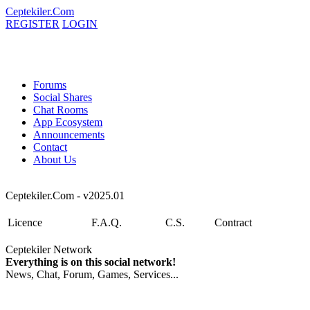
Ceptekiler.Com
REGISTER
LOGIN
Forums
Social Shares
Chat Rooms
App Ecosystem
Announcements
Contact
About Us
Ceptekiler.Com - v2025.01
Licence
F.A.Q.
C.S.
Contract
Ceptekiler Network
Everything is on this social network!
News, Chat, Forum, Games, Services...