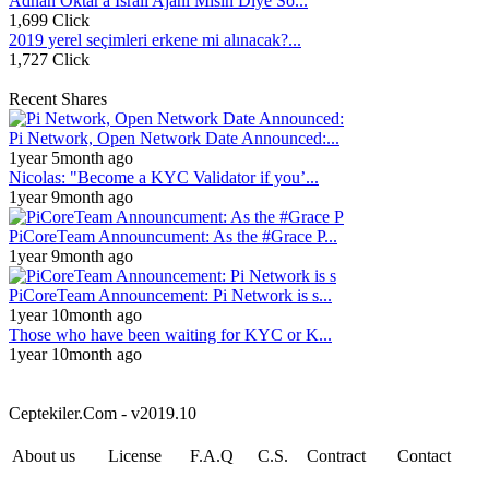
Adnan Oktar'a İsrail Ajanı Mısın Diye So...
1,699 Click
2019 yerel seçimleri erkene mi alınacak?...
1,727 Click
Recent Shares
Pi Network, Open Network Date Announced:...
1year 5month ago
Nicolas: "Become a KYC Validator if you’...
1year 9month ago
PiCoreTeam Announcument: As the #Grace P...
1year 9month ago
PiCoreTeam Announcement: Pi Network is s...
1year 10month ago
Those who have been waiting for KYC or K...
1year 10month ago
Ceptekiler.Com - v2019.10
About us
License
F.A.Q
C.S.
Contract
Contact