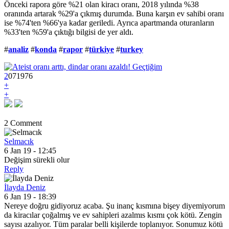
Önceki rapora göre %21 olan kiracı oranı, 2018 yılında %38
oranında artarak %29'a çıkmış durumda. Buna karşın ev sahibi oranı
ise %74'ten %66'ya kadar geriledi. Ayrıca apartmanda oturanların
%33'ten %59'a çıktığı bilgisi de yer aldı.
#
analiz
#
konda
#
rapor
#
türkiye
#
turkey
2
0
7
1976
+
+
2 Comment
Selmacık
6 Jan 19 - 12:45
Değişim sürekli olur
Reply
İlayda Deniz
6 Jan 19 - 18:39
Nereye doğru gidiyoruz acaba. Şu inanç kısmına bişey diyemiyorum
da kiracılar çoğalmış ve ev sahipleri azalmıs kısmı çok kötü. Zengin
sayısı azalıyor. Tüm paralar belli kişilerde toplanıyor. Sonumuz kötü