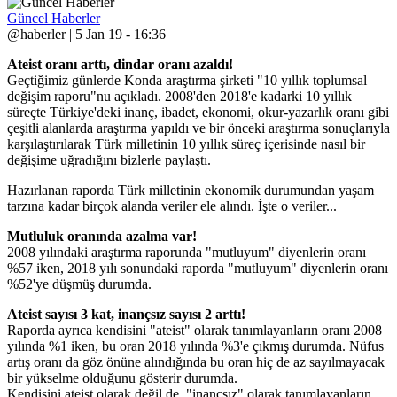
Güncel Haberler
@haberler | 5 Jan 19 - 16:36
Ateist oranı arttı, dindar oranı azaldı!
Geçtiğimiz günlerde Konda araştırma şirketi "10 yıllık toplumsal
değişim raporu"nu açıkladı. 2008'den 2018'e kadarki 10 yıllık
süreçte Türkiye'deki inanç, ibadet, ekonomi, okur-yazarlık oranı gibi
çeşitli alanlarda araştırma yapıldı ve bir önceki araştırma sonuçlarıyla
karşılaştırılarak Türk milletinin 10 yıllık süreç içerisinde nasıl bir
değişime uğradığını bizlerle paylaştı.
Hazırlanan raporda Türk milletinin ekonomik durumundan yaşam
tarzına kadar birçok alanda veriler ele alındı. İşte o veriler...
Mutluluk oranında azalma var!
2008 yılındaki araştırma raporunda "mutluyum" diyenlerin oranı
%57 iken, 2018 yılı sonundaki raporda "mutluyum" diyenlerin oranı
%52'ye düşmüş durumda.
Ateist sayısı 3 kat, inançsız sayısı 2 arttı!
Raporda ayrıca kendisini "ateist" olarak tanımlayanların oranı 2008
yılında %1 iken, bu oran 2018 yılında %3'e çıkmış durumda. Nüfus
artış oranı da göz önüne alındığında bu oran hiç de az sayılmayacak
bir yükselme olduğunu gösterir durumda.
Kendisini ateist olarak değil de, "inançsız" olarak tanımlayanların