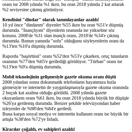
oranı ise 2008 yılında %1 iken, bu oran 2018 yılında 2 kat artarak
%2 seviyesine çıkmış görünüyor.
Kendisini "dindar" olarak tanımlayanlar azaldı!
10 yıl önce "dindarım" diyenler %55 iken bu oran %51'e düşmüş
durumda. "İnançlıyım" diyenlerin oranında ise yükselme söz
konusu. 2008'de %31 olan inançlı oranı, 2018'de %34'e çıkmış
durumda. Bunun yanında "sofu" olduğunu söyleyenlerin oranı da
%13'ten %10'a düşmüş durumda.
Raporda "başörtüsü" oranı %52'den %53'e çıkarken, oruç tutanların
oranının %77'den %65'e gerilediği görülüyor. "Türban" oranı ise
%13'ten %9'a düşmüş durumda.
Mobil teknolojinin gelişmesiyle gazete okuma oranı düştü
2008 yılından sonra dokunmatik telefonların hayatımıza hızla
girmesiyle ve internetin de yaygınlaşmasıyla gazete okuma oranında
2 buçuk kat azalma olduğu görüldü. 2008 yılında gazete
okuyanların oranı %61 iken, bu oran 2018 yılında büyük bir düşüşle
%26'ya gerilemiş durumda. Benzer şekilde televizyondan haber
izleyenler de %98'den %84'e geriledi.
Buna karşın sosyal medya ve internetin kullanım oranı ise büyük bir
artışla %38'den %72'ye fırladı.
Kiracılar çoğaldı, ev sahipleri azaldı!