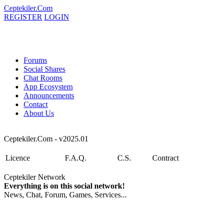
Ceptekiler.Com
REGISTER
LOGIN
Forums
Social Shares
Chat Rooms
App Ecosystem
Announcements
Contact
About Us
Ceptekiler.Com - v2025.01
Licence
F.A.Q.
C.S.
Contract
Ceptekiler Network
Everything is on this social network!
News, Chat, Forum, Games, Services...