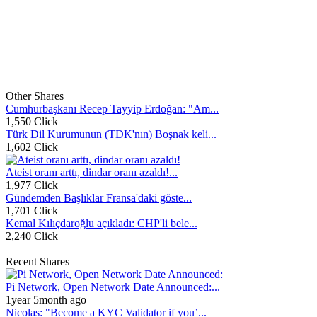
Other Shares
Cumhurbaşkanı Recep Tayyip Erdoğan: "Am...
1,550 Click
Türk Dil Kurumunun (TDK'nın) Boşnak keli...
1,602 Click
Ateist oranı arttı, dindar oranı azaldı!...
1,977 Click
Gündemden Başlıklar Fransa'daki göste...
1,701 Click
Kemal Kılıçdaroğlu açıkladı: CHP'li bele...
2,240 Click
Recent Shares
Pi Network, Open Network Date Announced:...
1year 5month ago
Nicolas: "Become a KYC Validator if you’...