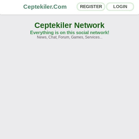
Ceptekiler.Com
REGISTER
LOGIN
Ceptekiler Network
Everything is on this social network!
News, Chat, Forum, Games, Services...
Forums
Social Shares
Chat Rooms
App Ecosystem
Announcements
Contact
About Us
Ceptekiler.Com - v2025.01
Licence
F.A.Q.
C.S.
Contract