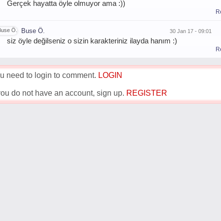
Gerçek hayatta öyle olmuyor ama :))
R
Buse Ö.
30 Jan 17 - 09:01
siz öyle değilseniz o sizin karakteriniz ilayda hanım :)
R
u need to login to comment.
LOGIN
 you do not have an account, sign up.
REGISTER