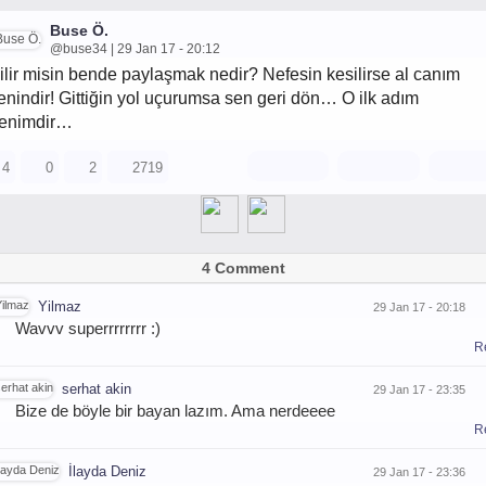
Buse Ö.
@buse34 | 29 Jan 17 - 20:12
ilir misin bende paylaşmak nedir? Nefesin kesilirse al canım
enindir! Gittiğin yol uçurumsa sen geri dön… O ilk adım
enimdir…
4
0
2
2719
4 Comment
Yilmaz
29 Jan 17 - 20:18
Wavvv superrrrrrrr :)
R
serhat akin
29 Jan 17 - 23:35
Bize de böyle bir bayan lazım. Ama nerdeeee
R
İlayda Deniz
29 Jan 17 - 23:36