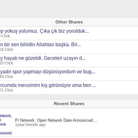
Other Shares
p yokuş yolumuz. Çıka çık biz yorulduk...
 Click
n bir sen bilirdin Allahtan başka. Bir...
04 Click
y hayatı ne güzeldi. Geceleri uzayın d...
20 Click
yadır spor yapmayı düşünüyordum ve bug...
40 Click
rcumda mevsimim kış görünüyor ama ben ...
71 Click
Recent Shares
Pi Network, Open Network Date Announced:...
1year 5month ago