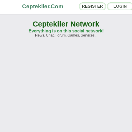
Ceptekiler.Com
REGISTER
LOGIN
Ceptekiler Network
Everything is on this social network!
News, Chat, Forum, Games, Services...
orums
Social Shares
hat Rooms
App Ecosystem
nnouncements
Contact
bout Us
Ceptekiler.Com - v2025.01
Licence
F.A.Q.
C.S.
Contract