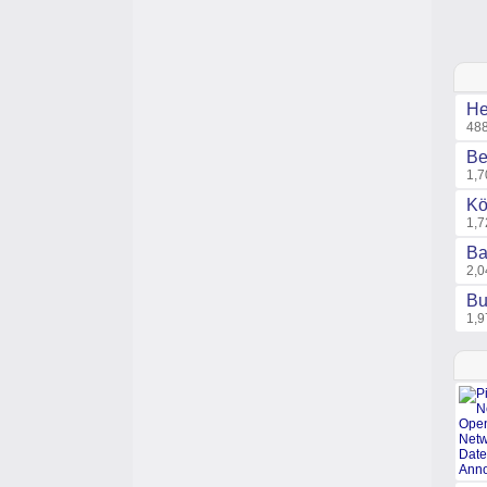
He
488
Be
1,7
Kö
1,7
Ba
2,0
Bu
1,9