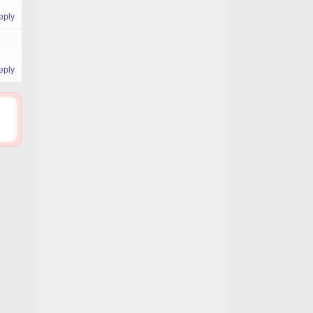
eply
eply