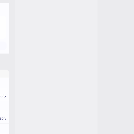
eply
eply