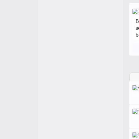
B
s
b