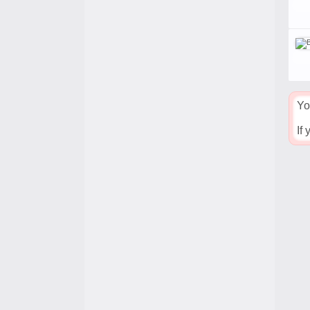
Yo
If