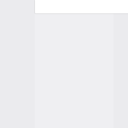
F
C
A
A