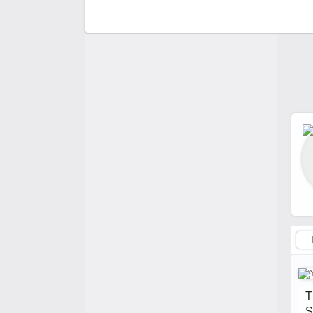
F
C
A
A
T
S