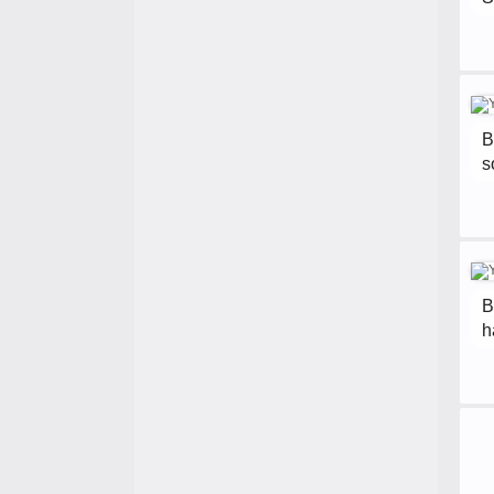
B
s
B
h