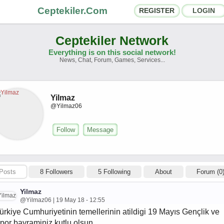
Ceptekiler.Com
REGISTER
LOGIN
Ceptekiler Network
Everything is on this social network!
News, Chat, Forum, Games, Services...
orums
Social Shares
hat Rooms
App Ecosystem
Yilmaz
@Yilmaz06
nnouncements
Contact
Follow
Message
bout Us
Ceptekiler.Com - v2025.01
Posts
8 Followers
5 Following
About
Forum (0
Licence
F.A.Q.
C.S.
Contract
Yilmaz
@Yilmaz06 | 19 May 18 - 12:55
ürkiye Cumhuriyetinin temellerinin atildigi 19 Mayıs Gençlik ve
por bayraminiz kutlu olsun