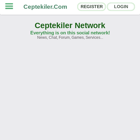
Ceptekiler.Com
REGISTER
LOGIN
Ceptekiler Network
Everything is on this social network!
News, Chat, Forum, Games, Services...
Forums
Social Shares
Chat Rooms
App Ecosystem
Announcements
Contact
About Us
Türkçe
- English
Ceptekiler.Com - v2025.01
Licence
F.A.Q.
C.S.
Contract