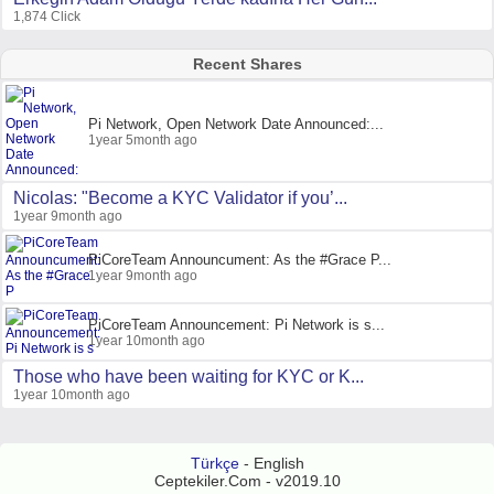
1,874 Click
Recent Shares
Pi Network, Open Network Date Announced:...
1year 5month ago
Nicolas: "Become a KYC Validator if you’...
1year 9month ago
PiCoreTeam Announcument: As the #Grace P...
1year 9month ago
PiCoreTeam Announcement: Pi Network is s...
1year 10month ago
Those who have been waiting for KYC or K...
1year 10month ago
Türkçe
- English
Ceptekiler.Com - v2019.10