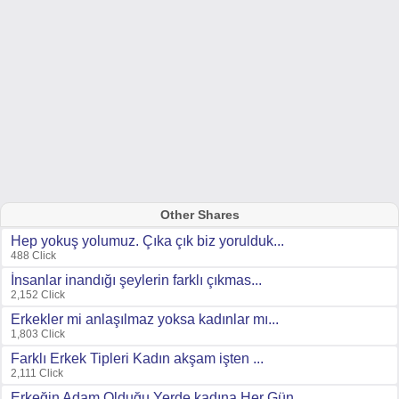
Other Shares
Hep yokuş yolumuz. Çıka çık biz yorulduk...
488 Click
İnsanlar inandığı şeylerin farklı çıkmas...
2,152 Click
Erkekler mi anlaşılmaz yoksa kadınlar mı...
1,803 Click
Farklı Erkek Tipleri Kadın akşam işten ...
2,111 Click
Erkeğin Adam Olduğu Yerde kadına Her Gün...