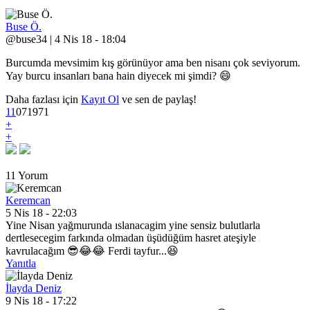
Buse Ö.
@buse34 | 4 Nis 18 - 18:04
Burcumda mevsimim kış görünüyor ama ben nisanı çok seviyorum.
Yay burcu insanları bana hain diyecek mi şimdi? 😄
Daha fazlası için
Kayıt Ol
ve sen de paylaş!
11
0
7
1971
+
+
11 Yorum
Keremcan
5 Nis 18 - 22:03
Yine Nisan yağmurunda ıslanacagim yine sensiz bulutlarla
dertlesecegim farkında olmadan üşüdüğüm hasret ateşiyle
kavrulacağım 😎😂😂 Ferdi tayfur...😆
Yanıtla
İlayda Deniz
9 Nis 18 - 17:22