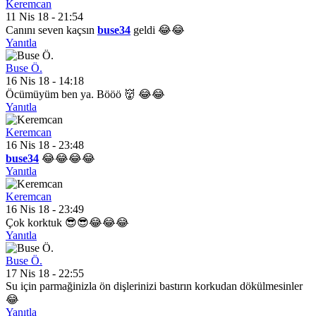
Keremcan
11 Nis 18 - 21:54
Canını seven kaçsın
buse34
geldi 😂😂
Yanıtla
Buse Ö.
16 Nis 18 - 14:18
Öcümüyüm ben ya. Bööö 👹 😂😂
Yanıtla
Keremcan
16 Nis 18 - 23:48
buse34
😂😂😂😂
Yanıtla
Keremcan
16 Nis 18 - 23:49
Çok korktuk 😎😎😂😂😂
Yanıtla
Buse Ö.
17 Nis 18 - 22:55
Su için parmağinizla ön dişlerinizi bastırın korkudan dökülmesinler
😂
Yanıtla