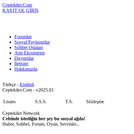
Ceptekiler.Com
KAYIT OL
GİRİŞ
Forumlar
Sosyal Paylaşımlar
Sohbet Odaları
App Ekosistemi
Duyurular
İletişim
Hakkımızda
Türkçe -
English
Ceptekiler.Com - v2025.01
Lisans
S.S.S.
T.S.
Sözleşme
Ceptekiler Network
Cebinde istediğin her şey bu sosyal ağda!
Haber, Sohbet, Forum, Oyun, Servisler...