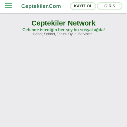
Ceptekiler.Com
KAYIT OL
GİRİŞ
Ceptekiler Network
Cebinde istediğin her şey bu sosyal ağda!
Haber, Sohbet, Forum, Oyun, Servisler...
Forumlar
Sosyal Paylaşımlar
Sohbet Odaları
App Ekosistemi
Duyurular
İletişim
Hakkımızda
Türkçe -
English
Ceptekiler.Com - v2025.01
Lisans
S.S.S.
T.S.
Sözleşme