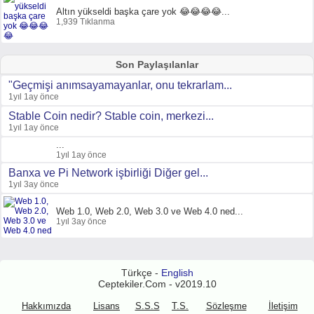
Altın yükseldi başka çare yok 😂😂😂😂...
1,939 Tıklanma
Son Paylaşılanlar
"Geçmişi anımsayamayanlar, onu tekrarlam...
1yıl 1ay önce
Stable Coin nedir? Stable coin, merkezi...
1yıl 1ay önce
...
1yıl 1ay önce
Banxa ve Pi Network işbirliği Diğer gel...
1yıl 3ay önce
Web 1.0, Web 2.0, Web 3.0 ve Web 4.0 ned...
1yıl 3ay önce
Türkçe -
English
Ceptekiler.Com - v2019.10
Hakkımızda
Lisans
S.S.S
T.S.
Sözleşme
İletişim