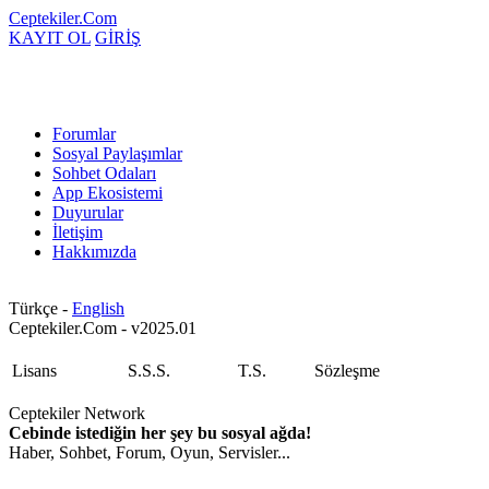
Ceptekiler.Com
KAYIT OL
GİRİŞ
Forumlar
Sosyal Paylaşımlar
Sohbet Odaları
App Ekosistemi
Duyurular
İletişim
Hakkımızda
Türkçe -
English
Ceptekiler.Com - v2025.01
Lisans
S.S.S.
T.S.
Sözleşme
Ceptekiler Network
Cebinde istediğin her şey bu sosyal ağda!
Haber, Sohbet, Forum, Oyun, Servisler...