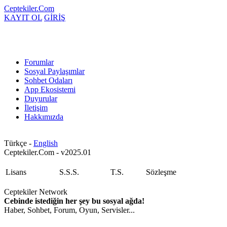
Ceptekiler.Com
KAYIT OL
GİRİŞ
Forumlar
Sosyal Paylaşımlar
Sohbet Odaları
App Ekosistemi
Duyurular
İletişim
Hakkımızda
Türkçe -
English
Ceptekiler.Com - v2025.01
Lisans
S.S.S.
T.S.
Sözleşme
Ceptekiler Network
Cebinde istediğin her şey bu sosyal ağda!
Haber, Sohbet, Forum, Oyun, Servisler...