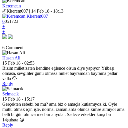
Keremcan
@Kkerem007 | 14 Feb 18 - 18:13
6
0
5
1723
+
+
6 Comment
Hasan Ali
15 Feb 18 - 02:53
Bizim millet zaten kendine eğlence olsun diye yapıyor. Yılbaşı
olmasa, sevgililer günü olmasa millet bayramdan bayrama patlar
valla 🙂
Reply
Selmacık
15 Feb 18 - 15:17
Gerçekten sebebi bu mu? ama biz o amaçla kutlamıyoz ki. Öyle
mutlu olmak için işte, normal zamanlarda olunca kimse almıyor ama
belli bi gün olunca mecbur alıyolar. Sadece erkekler karşı bu
14şubata 😀
Reply