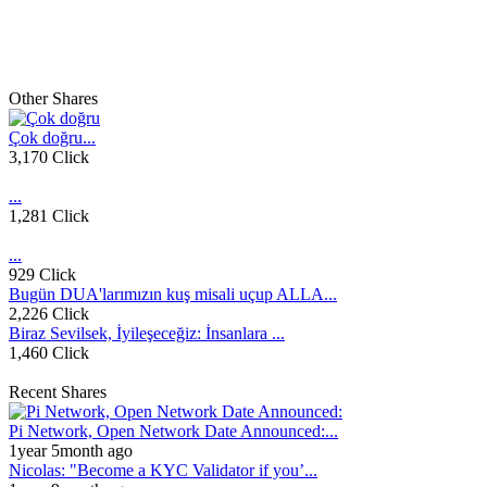
Other Shares
Çok doğru...
3,170 Click
...
1,281 Click
...
929 Click
Bugün DUA'larımızın kuş misali uçup ALLA...
2,226 Click
Biraz Sevilsek, İyileşeceğiz: İnsanlara ...
1,460 Click
Recent Shares
Pi Network, Open Network Date Announced:...
1year 5month ago
Nicolas: "Become a KYC Validator if you’...