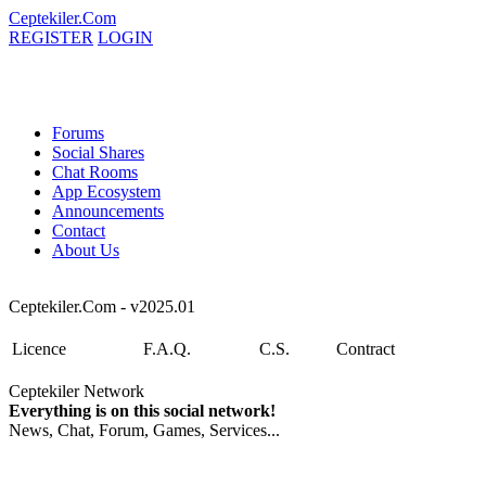
Ceptekiler.Com
REGISTER
LOGIN
Forums
Social Shares
Chat Rooms
App Ecosystem
Announcements
Contact
About Us
Ceptekiler.Com - v2025.01
Licence
F.A.Q.
C.S.
Contract
Ceptekiler Network
Everything is on this social network!
News, Chat, Forum, Games, Services...