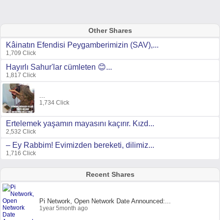
Other Shares
Kâinatın Efendisi Peygamberimizin (SAV),...
1,709 Click
Hayırlı Sahur'lar cümleten 😊...
1,817 Click
...
1,734 Click
Ertelemek yaşamın mayasını kaçırır. Kızd...
2,532 Click
– Ey Rabbim! Evimizden bereketi, dilimiz...
1,716 Click
Recent Shares
Pi Network, Open Network Date Announced:...
1year 5month ago