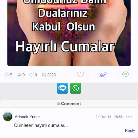
5
0
9
2223
5 Comment
Adanalı Yunus
14 Dec 18 - 20:58
Cümleten hayırlı cumalar...
Reply