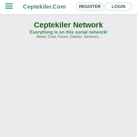
Ceptekiler.Com
REGISTER
LOGIN
Ceptekiler Network
Everything is on this social network!
News, Chat, Forum, Games, Services...
Forums
Social Shares
Chat Rooms
App Ecosystem
Announcements
Contact
About Us
Ceptekiler.Com - v2025.01
Licence
F.A.Q.
C.S.
Contract