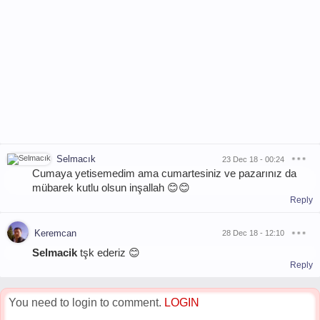
Selmacık
23 Dec 18 - 00:24
Cumaya yetisemedim ama cumartesiniz ve pazarınız da
mübarek kutlu olsun inşallah 😊😊
Reply
Keremcan
28 Dec 18 - 12:10
Selmacik
tşk ederiz 😊
Reply
You need to login to comment.
LOGIN