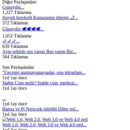
Diğer Paylaşımları
Gunaydın...
1,227 Tıklanma
Hayırlı bereketli Ramazanlar dilerim 🌙...
572 Tıklanma
Günaydın 🕊️🕊️🕊️🕊️...
1,052 Tıklanma
🚬🚬🚬...
639 Tıklanma
Aynı şehirde sen varsın Ben varım Biz...
584 Tıklanma
Son Paylaşılanlar
"Geçmişi anımsayamayanlar, onu tekrarlam...
1yıl 1ay önce
Stable Coin nedir? Stable coin, merkezi...
1yıl 1ay önce
...
1yıl 1ay önce
Banxa ve Pi Network işbirliği Diğer gel...
1yıl 3ay önce
Web 1.0, Web 2.0, Web 3.0 ve Web 4.0 ned...
1yıl 3ay önce