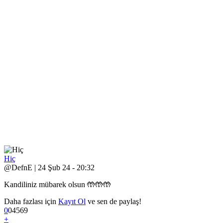
Hiç
@DefnE | 24 Şub 24 - 20:32
Kandiliniz mübarek olsun 🤲🤲🤲
Daha fazlası için
Kayıt Ol
ve sen de paylaş!
0
0
4
569
+