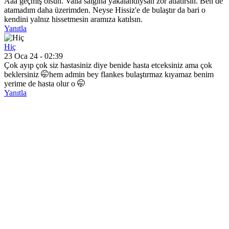
Aaa geçmiş olsun. Valla salgına yakalandıysan zor atlatırsın. Ben de
atamadım daha üzerimden. Neyse Hissiz'e de bulaştır da bari o
kendini yalnız hissetmesin aramıza katılsın.
Yanıtla
Hiç
23 Oca 24 - 02:39
Çok ayıp çok siz hastasiniz diye benide hasta etceksiniz ama çok
beklersiniz 🤭hem admin bey flankes bulaştırmaz kıyamaz benim
yerime de hasta olur o 🤭
Yanıtla