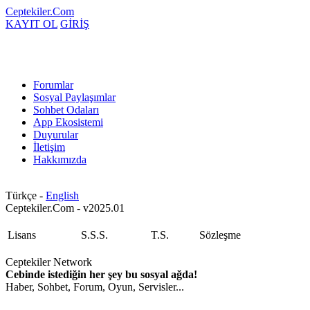
Ceptekiler.Com
KAYIT OL
GİRİŞ
Forumlar
Sosyal Paylaşımlar
Sohbet Odaları
App Ekosistemi
Duyurular
İletişim
Hakkımızda
Türkçe -
English
Ceptekiler.Com - v2025.01
Lisans
S.S.S.
T.S.
Sözleşme
Ceptekiler Network
Cebinde istediğin her şey bu sosyal ağda!
Haber, Sohbet, Forum, Oyun, Servisler...