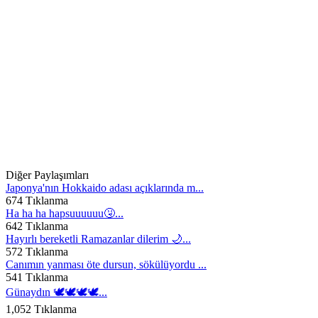
Diğer Paylaşımları
Japonya'nın Hokkaido adası açıklarında m...
674 Tıklanma
Ha ha ha hapsuuuuuu🤧...
642 Tıklanma
Hayırlı bereketli Ramazanlar dilerim 🌙...
572 Tıklanma
Canımın yanması öte dursun, sökülüyordu ...
541 Tıklanma
Günaydın 🕊️🕊️🕊️🕊️...
1,052 Tıklanma