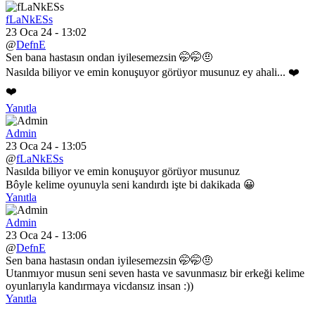
fLaNkESs
23 Oca 24 - 13:02
@
DefnE
Sen bana hastasın ondan iyilesemezsin 🤭🤭🤨
Nasılda biliyor ve emin konuşuyor görüyor musunuz ey ahali... ❤️
❤️
Yanıtla
Admin
23 Oca 24 - 13:05
@
fLaNkESs
Nasılda biliyor ve emin konuşuyor görüyor musunuz
Bôyle kelime oyunuyla seni kandırdı işte bi dakikada 😀
Yanıtla
Admin
23 Oca 24 - 13:06
@
DefnE
Sen bana hastasın ondan iyilesemezsin 🤭🤭🤨
Utanmıyor musun seni seven hasta ve savunmasız bir erkeği kelime
oyunlarıyla kandırmaya vicdansız insan :))
Yanıtla