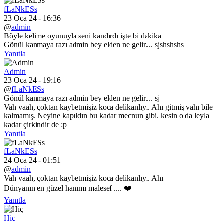
fLaNkESs
23 Oca 24 - 16:36
@
admin
Bôyle kelime oyunuyla seni kandırdı işte bi dakika
Gönül kanmaya razı admin bey elden ne gelir.... sjshshshs
Yanıtla
Admin
23 Oca 24 - 19:16
@
fLaNkESs
Gönül kanmaya razı admin bey elden ne gelir.... sj
Vah vaah, çoktan kaybetmişiz koca delikanlıyı. Ahı gitmiş vahı bile
kalmamış. Neyine kapıldın bu kadar mecnun gibi. kesin o da leyla
kadar çirkindir de :p
Yanıtla
fLaNkESs
24 Oca 24 - 01:51
@
admin
Vah vaah, çoktan kaybetmişiz koca delikanlıyı. Ahı
Dünyanın en güzel hanımı malesef .... ❤️
Yanıtla
Hiç