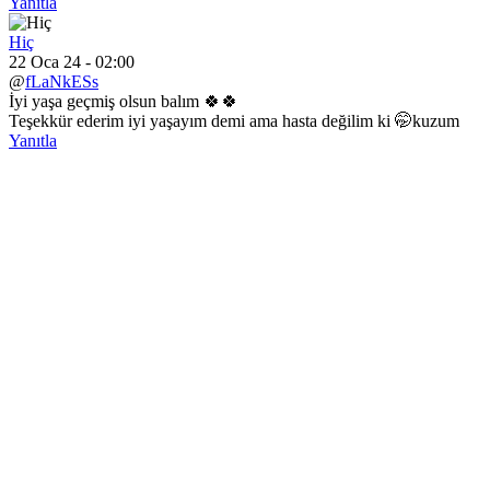
Yanıtla
Hiç
22 Oca 24 - 02:00
@
fLaNkESs
İyi yaşa geçmiş olsun balım 🍀🍀
Teşekkür ederim iyi yaşayım demi ama hasta değilim ki 🤭kuzum
Yanıtla