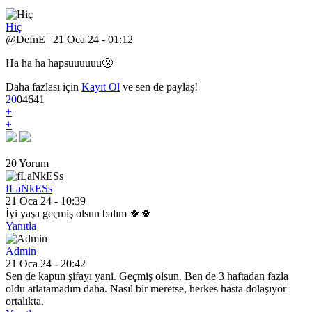
Hiç
@DefnE | 21 Oca 24 - 01:12
Ha ha ha hapsuuuuuu🤧
Daha fazlası için
Kayıt Ol
ve sen de paylaş!
20
0
4
641
+
+
20 Yorum
fLaNkESs
21 Oca 24 - 10:39
İyi yaşa geçmiş olsun balım 🍀🍀
Yanıtla
Admin
21 Oca 24 - 20:42
Sen de kaptın şifayı yani. Geçmiş olsun. Ben de 3 haftadan fazla
oldu atlatamadım daha. Nasıl bir meretse, herkes hasta dolaşıyor
ortalıkta.