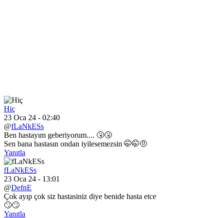
Hiç
23 Oca 24 - 02:40
@
fLaNkESs
Ben hastayım geberiyorum.... 🤧🤧
Sen bana hastasın ondan iyilesemezsin 🤭🤭🤨
Yanıtla
fLaNkESs
23 Oca 24 - 13:01
@
DefnE
Çok ayıp çok siz hastasiniz diye benide hasta etce
🙄🙄
Yanıtla