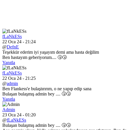
fLaNkESs
22 Oca 24 - 21:24
@
DefnE
Teşekkür ederim iyi yaşayım demi ama hasta değilim
Ben hastayım geberiyorum.... 🤧🤧
Yanıtla
fLaNkESs
22 Oca 24 - 21:25
@
admin
Ben Flankess'e bulaştırırım, o ne yapıp edip sana
Bulaşan bulaşmış admin bey .... 🤧🤧
Yanıtla
Admin
23 Oca 24 - 01:20
@
fLaNkESs
Bulaşan bulaşmış admin bey .... 🤧🤧