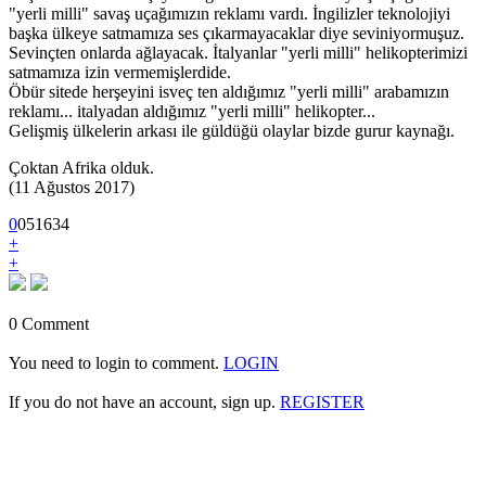
"yerli milli" savaş uçağımızın reklamı vardı. İngilizler teknolojiyi
başka ülkeye satmamıza ses çıkarmayacaklar diye seviniyormuşuz.
Sevinçten onlarda ağlayacak. İtalyanlar "yerli milli" helikopterimizi
satmamıza izin vermemişlerdide.
Öbür sitede herşeyini isveç ten aldığımız "yerli milli" arabamızın
reklamı... italyadan aldığımız "yerli milli" helikopter...
Gelişmiş ülkelerin arkası ile güldüğü olaylar bizde gurur kaynağı.
Çoktan Afrika olduk.
(11 Ağustos 2017)
0
0
5
1634
+
+
0 Comment
You need to login to comment.
LOGIN
If you do not have an account, sign up.
REGISTER