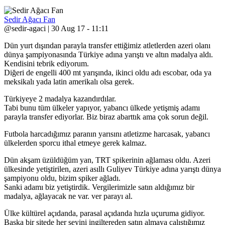
Sedir Ağacı Fan
@sedir-agaci | 30 Aug 17 - 11:11
Dün yurt dışından parayla transfer ettiğimiz atletlerden azeri olanı
dünya şampiyonasında Türkiye adına yarıştı ve altın madalya aldı.
Kendisini tebrik ediyorum.
Diğeri de engelli 400 mt yarışında, ikinci oldu adı escobar, oda ya
meksikalı yada latin amerikalı olsa gerek.
Türkiyeye 2 madalya kazandırdılar.
Tabi bunu tüm ülkeler yapıyor, yabancı ülkede yetişmiş adamı
parayla transfer ediyorlar. Biz biraz abarttık ama çok sorun değil.
Futbola harcadığımız paranın yarısını atletizme harcasak, yabancı
ülkelerden sporcu ithal etmeye gerek kalmaz.
Dün akşam üzüldüğüm yan, TRT spikerinin ağlaması oldu. Azeri
ülkesinde yetiştirilen, azeri asıllı Guliyev Türkiye adına yarıştı dünya
şampiyonu oldu, bizim spiker ağladı.
Sanki adamı biz yetiştirdik. Vergilerimizle satın aldığımız bir
madalya, ağlayacak ne var. ver parayı al.
Ülke kültürel açıdanda, parasal açıdanda hızla uçuruma gidiyor.
Başka bir sitede her şeyini ingiltereden satın almaya çalıştığımız