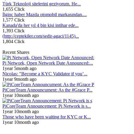
Türk Teknoloji sitelerini geziyorum. He...
1,655 Click
İlginç haber Mazda otomobil markasından....
1,577 Click
Kanada'da her yıl 4 bin kişi intihar ede...
1,393 Click
(http://ceptekiler.com/sedir-agaci/1145)...
1,804 Click
Recent Shares
Pi Network, Open Network Date Announced:...
1year 5month ago
Nicolas: "Become a KYC Validator if you’...
1year 9month ago
PiCoreTeam Announcument: As the #Grace P...
1year 10month ago
PiCoreTeam Announcement: Pi Network is s...
1year 10month ago
Those who have been waiting for KYC or K...
1year 10month ago