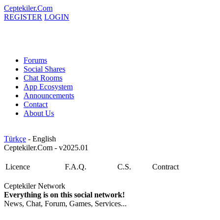
Ceptekiler.Com
REGISTER
LOGIN
Forums
Social Shares
Chat Rooms
App Ecosystem
Announcements
Contact
About Us
Türkçe
- English
Ceptekiler.Com - v2025.01
Licence
F.A.Q.
C.S.
Contract
Ceptekiler Network
Everything is on this social network!
News, Chat, Forum, Games, Services...