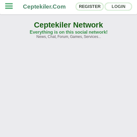
Ceptekiler.Com
REGISTER
LOGIN
Ceptekiler Network
Everything is on this social network!
News, Chat, Forum, Games, Services...
Forums
Social Shares
Chat Rooms
App Ecosystem
Announcements
Contact
About Us
Ceptekiler.Com - v2025.01
Licence
F.A.Q.
C.S.
Contract