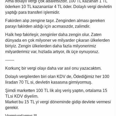
Ama dolaylı vergi çok adaletsizdir, 100 TL kazanan 1 TL
öderken 10 TL kazananlar 4 TL öder. Dolaylı vergi devletin
yaptığı para transferi işlemidir.
Fakirden alıp zengine taşır. Zenginden alması gereken
parayı fakirden aldığı için acımasızdır, zalimdir.
Halk hep fakirleşir, zenginler daha zengin olur. Zaten
dünyada en çok milyoner ve milyarder çıkaran ülkelerden
biriyiz. Zengin ülkelerden daha fazla milyonerimiz
milyarderimiz var, hızlada artıyor, ilk üçe oynuyoruz.
-------
Korkunç bir vergi olayı daha var asıl onu yazacaktım.
Dolaylı vergilerden biri olan KDV de, Ödediğimiz her 100
liradan 70 TL si, devletin kasasına girmiyormuş.
Şimdi marketten 100 TL lik alış veriş yaptın, ortalama 15
TLsi KDV diyelim.
Market bu 15 TL yi vergi döneminde gidip devlete vermesi
gerekir.
Vermiyorlarmış.!!!