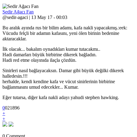
Sedir Ağacı Fan
@sedir-agaci | 13 May 17 - 00:03
Bu aralık ayında rus bir bilim adamı, kafa nakli yapacakmış.:eek:
Vücudu felçli bir adamın kafasını, yeni ölen birinin bedenine
aktaracaklar.
İlk olacak... bakalım oynadıkları kumar tutacakmı..
Hadi damarları büyük birbirine dikerek bağladın.
Hadi red etme olayınıda ilaçla çözdün.
Sinirleri nasıl bağlayacaksın. Damar gibi büyük değilki dikerek
halledesin.!!!
herhalde, kendi kendine kafa ve vücut sinirlerinin birbirine
bağlanmasını umud edecekler... Kumar.
Eğer tutarsa, diğer kafa nakli adayı yahudi stephen hawking.
0
0
2
1896
+
+
0 Comment