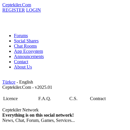
Ceptekiler.Com
REGISTER
LOGIN
Forums
Social Shares
Chat Rooms
App Ecosystem
Announcements
Contact
About Us
Türkçe
- English
Ceptekiler.Com - v2025.01
Licence
F.A.Q.
C.S.
Contract
Ceptekiler Network
Everything is on this social network!
News, Chat, Forum, Games, Services...