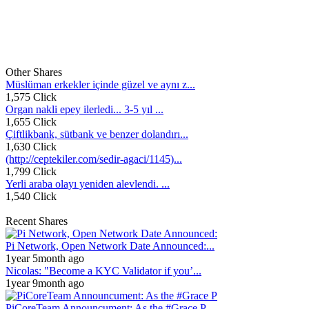
Other Shares
Müslüman erkekler içinde güzel ve aynı z...
1,575 Click
Organ nakli epey ilerledi... 3-5 yıl ...
1,655 Click
Çiftlikbank, sütbank ve benzer dolandırı...
1,630 Click
(http://ceptekiler.com/sedir-agaci/1145)...
1,799 Click
Yerli araba olayı yeniden alevlendi. ...
1,540 Click
Recent Shares
Pi Network, Open Network Date Announced:...
1year 5month ago
Nicolas: "Become a KYC Validator if you’...
1year 9month ago
PiCoreTeam Announcument: As the #Grace P...