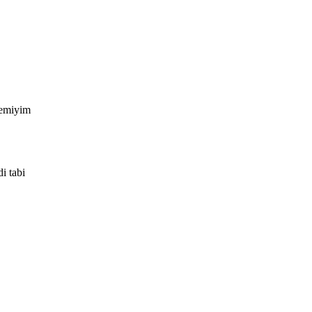
yemiyim
i tabi