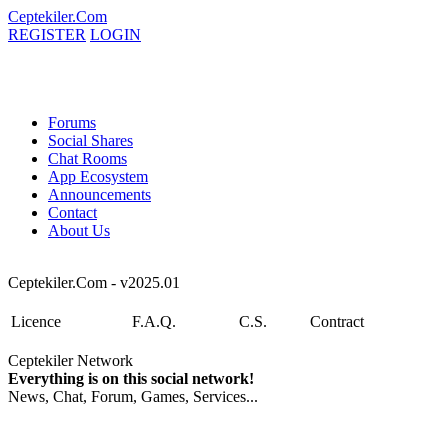
Ceptekiler.Com
REGISTER
LOGIN
Forums
Social Shares
Chat Rooms
App Ecosystem
Announcements
Contact
About Us
Ceptekiler.Com - v2025.01
Licence
F.A.Q.
C.S.
Contract
Ceptekiler Network
Everything is on this social network!
News, Chat, Forum, Games, Services...