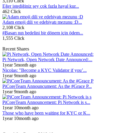
3,110 Click
Eğer istediğiniz şey çok fazla hayal kur...
462 Click
Adam emoji dili ve edebiyatı mezunu :D...
2,108 Click
#Başarı nın bedelini bir dönem için ödem...
1,555 Click
Recent Shares
Pi Network, Open Network Date Announced:...
1year 5month ago
Nicolas: "Become a KYC Validator if you’...
1year 9month ago
PiCoreTeam Announcument: As the #Grace P...
1year 9month ago
PiCoreTeam Announcement: Pi Network is s...
1year 10month ago
Those who have been waiting for KYC or K...
1year 10month ago