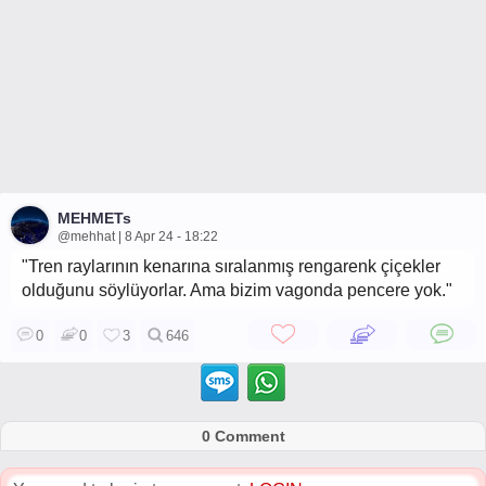
MEHMETs
@mehhat | 8 Apr 24 - 18:22
"Tren raylarının kenarına sıralanmış rengarenk çiçekler
olduğunu söylüyorlar. Ama bizim vagonda pencere yok."
0
0
3
646
0 Comment