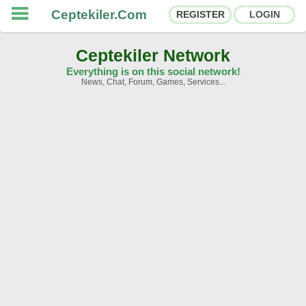
Ceptekiler.Com
REGISTER
LOGIN
Ceptekiler Network
Everything is on this social network!
News, Chat, Forum, Games, Services...
Forums
Social Shares
Chat Rooms
App Ecosystem
Announcements
Contact
About Us
Ceptekiler.Com - v2025.01
Licence
F.A.Q.
C.S.
Contract