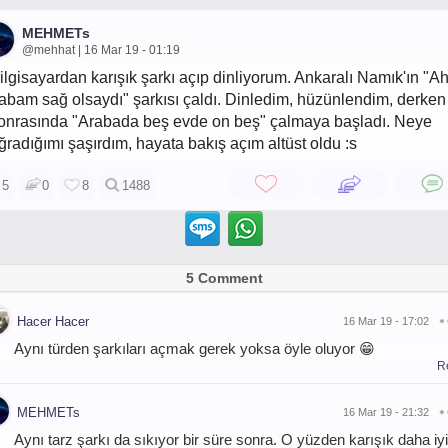
MEHMETs
@mehhat | 16 Mar 19 - 01:19
ilgisayardan karışık şarkı açıp dinliyorum. Ankaralı Namık'ın "A
abam sağ olsaydı" şarkısı çaldı. Dinledim, hüzünlendim, derken
onrasında "Arabada beş evde on beş" çalmaya başladı. Neye
ğradığımı şaşırdım, hayata bakış açım altüst oldu :s
5
0
8
1488
5 Comment
Hacer Hacer
16 Mar 19 - 17:02
Aynı türden şarkıları açmak gerek yoksa öyle oluyor 😁
R
MEHMETs
16 Mar 19 - 21:32
Aynı tarz şarkı da sıkıyor bir süre sonra. O yüzden karışık daha iyi