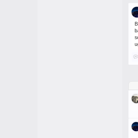
B
b
s
u