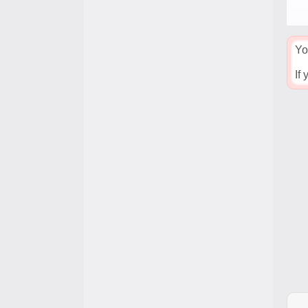
Yo
If