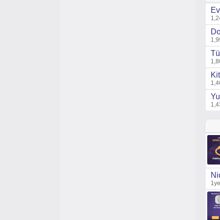
Ev
1,2
Do
1,9
Tü
1,8
Ki
1,4
Yu
1,4
Ni
1ye