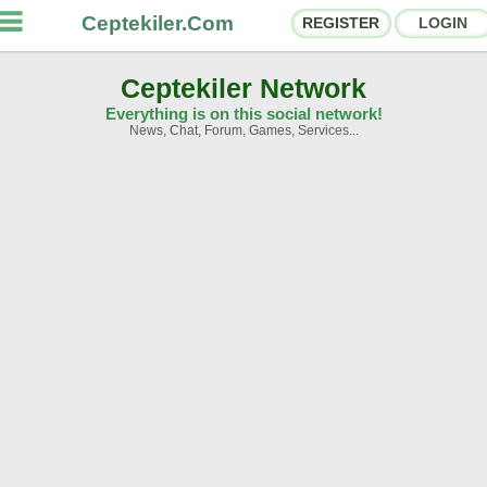
Ceptekiler.Com
REGISTER
LOGIN
Ceptekiler Network
Everything is on this social network!
News, Chat, Forum, Games, Services...
orums
Social Shares
hat Rooms
App Ecosystem
nnouncements
Contact
bout Us
Türkçe
- English
Ceptekiler.Com - v2025.01
Licence
F.A.Q.
C.S.
Contract