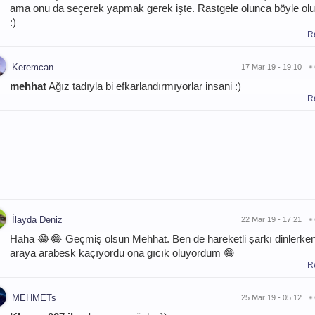
ama onu da seçerek yapmak gerek işte. Rastgele olunca böyle ol
:)
R
Keremcan
17 Mar 19 - 19:10
mehhat
Ağız tadıyla bi efkarlandırmıyorlar insani :)
R
İlayda Deniz
22 Mar 19 - 17:21
Haha 😂😂 Geçmiş olsun Mehhat. Ben de hareketli şarkı dinlerke
araya arabesk kaçıyordu ona gıcık oluyordum 😁
R
MEHMETs
25 Mar 19 - 05:12