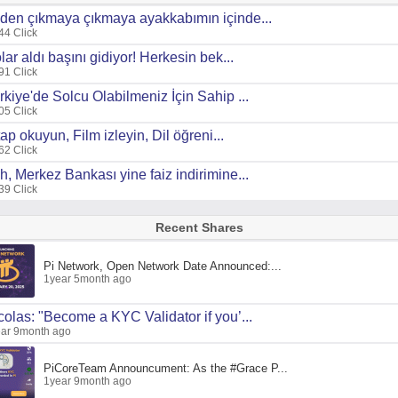
den çıkmaya çıkmaya ayakkabımın içinde...
44 Click
lar aldı başını gidiyor! Herkesin bek...
91 Click
rkiye'de Solcu Olabilmeniz İçin Sahip ...
05 Click
tap okuyun, Film izleyin, Dil öğreni...
62 Click
h, Merkez Bankası yine faiz indirimine...
39 Click
Recent Shares
Pi Network, Open Network Date Announced:...
1year 5month ago
colas: "Become a KYC Validator if you’...
ar 9month ago
PiCoreTeam Announcument: As the #Grace P...
1year 9month ago