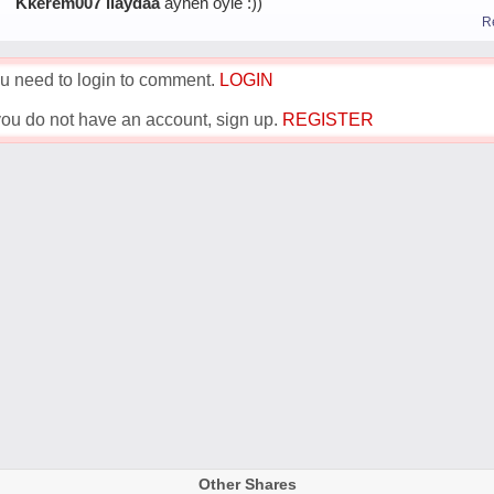
Kkerem007
ilaydaa
aynen öyle :))
R
u need to login to comment.
LOGIN
 you do not have an account, sign up.
REGISTER
Other Shares