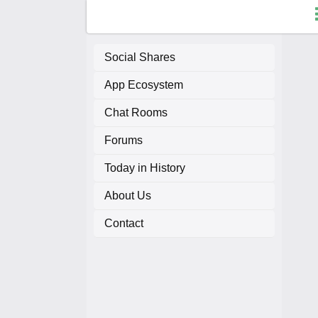
Social Shares
App Ecosystem
F
Chat Rooms
C
Forums
A
Today in History
About Us
A
Contact