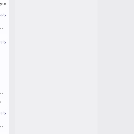
uyor
eply
eply
n
eply