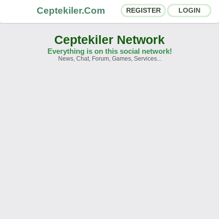
Ceptekiler.Com
REGISTER
LOGIN
Ceptekiler Network
Everything is on this social network!
News, Chat, Forum, Games, Services...
Forums
Social Shares
Chat Rooms
App Ecosystem
Announcements
Contact
About Us
Ceptekiler.Com - v2025.01
Licence
F.A.Q.
C.S.
Contract