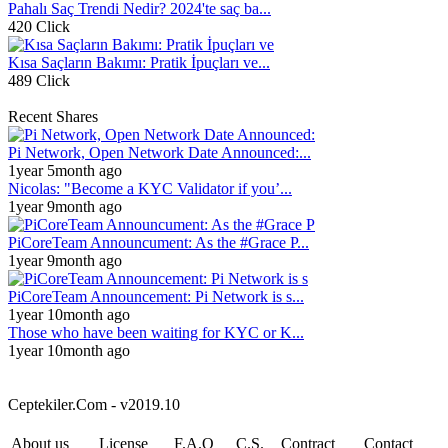
Pahalı Saç Trendi Nedir? 2024'te saç ba...
420 Click
Kısa Saçların Bakımı: Pratik İpuçları ve...
489 Click
Recent Shares
Pi Network, Open Network Date Announced:...
1year 5month ago
Nicolas: "Become a KYC Validator if you’...
1year 9month ago
PiCoreTeam Announcument: As the #Grace P...
1year 9month ago
PiCoreTeam Announcement: Pi Network is s...
1year 10month ago
Those who have been waiting for KYC or K...
1year 10month ago
Ceptekiler.Com - v2019.10
About us
License
F.A.Q
C.S.
Contract
Contact