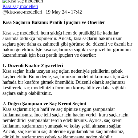
Kısa saç modelleri
@kisa-sac-modelleri | 19 May 24 - 17:42
Kısa Saçların Bakımı: Pratik İpuçları ve Öneriler
Kısa saç modelleri, hem şıklığı hem de pratikliği ile kadınlar
arasında oldukça popülerdir. Ancak, kısa saçların bakımı uzun
saçlara göre daha az zahmetli gibi görünse de, düzenli ve özenli bir
bakım gerektirir. İşte kısa saçlarınıza sağlıklı ve güzel bir görünüm
kazandırmak için bazı pratik ipuçları ve öneriler:
1. Düzenli Kuaför Ziyaretleri
Kısa saçlar, hızla uzayan saç uçları nedeniyle şekillerini çabuk
kaybedebilir. Bu nedenle, saçlarınızın modelini korumak için 4-6
haftada bir kuaföre gitmek önemlidir. Düzenli olarak saçlarınızı
kestirerek, saç modelinizin formunu koruyabilir ve daha sağlıklı
saçlara sahip olabilirsiniz.
2. Doğru Şampuan ve Saç Kremi Seçimi
Kısa saçlarınız için hafif ve saç tipinize uygun şampuanlar
kullanmalısınız. İnce telli saçlar için hacim verici, kuru saçlar için
nemlendirici şampuanlar tercih edebilirsiniz. Ayrıca, saç kremi
kullanımı saçlarınızın yumuşak ve kolay şekil almasını sağlar.
Ancak, saç kremini saç diplerine uygulamaktan kaçınmalısınız,
çünkü bu saçlarınızın çabuk yağlanmasına neden olabilir.