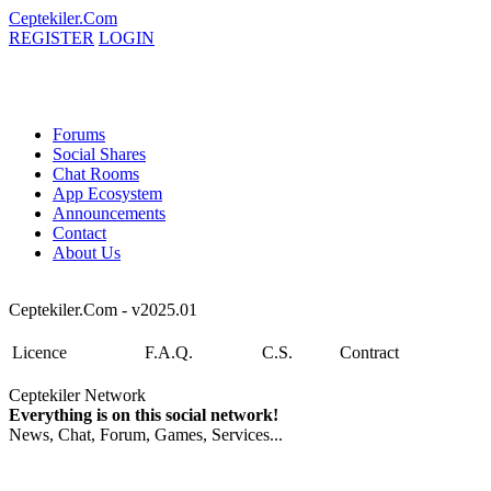
Ceptekiler.Com
REGISTER
LOGIN
Forums
Social Shares
Chat Rooms
App Ecosystem
Announcements
Contact
About Us
Ceptekiler.Com - v2025.01
Licence
F.A.Q.
C.S.
Contract
Ceptekiler Network
Everything is on this social network!
News, Chat, Forum, Games, Services...