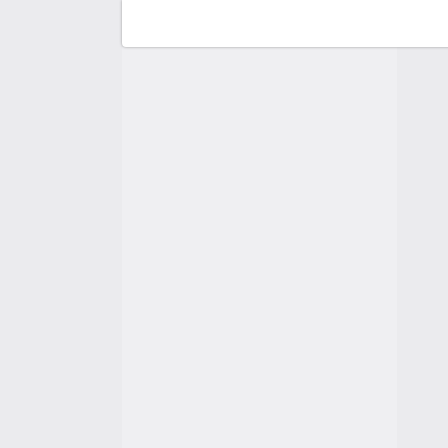
F
C
A
A