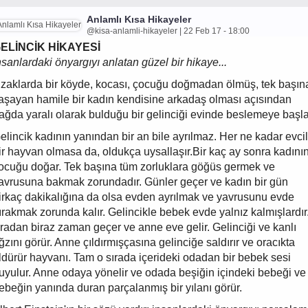
Anlamlı Kısa Hikayeler
@kisa-anlamli-hikayeler | 22 Feb 17 - 18:00
ELİNCİK HİKAYESİ
nsanlardaki önyargıyı anlatan güzel bir hikaye...
zaklarda bir köyde, kocası, çocuğu doğmadan ölmüş, tek başın
aşayan hamile bir kadın kendisine arkadaş olması açısından
ağda yaralı olarak bulduğu bir gelinciği evinde beslemeye başla
elincik kadının yanından bir an bile ayrılmaz. Her ne kadar evcil
ir hayvan olmasa da, oldukça uysallaşır.Bir kaç ay sonra kadını
ocuğu doğar. Tek başına tüm zorluklara göğüs germek ve
avrusuna bakmak zorundadır. Günler geçer ve kadın bir gün
irkaç dakikalığına da olsa evden ayrılmak ve yavrusunu evde
ırakmak zorunda kalır. Gelincikle bebek evde yalnız kalmışlardır
radan biraz zaman geçer ve anne eve gelir. Gelinciği ve kanlı
ğzını görür. Anne çıldırmışçasına gelinciğe saldırır ve oracıkta
ldürür hayvanı. Tam o sırada içerideki odadan bir bebek sesi
uyulur. Anne odaya yönelir ve odada beşiğin içindeki bebeği ve
ebeğin yanında duran parçalanmış bir yılanı görür.