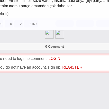
lbert Einstein'ın bir sözü vardır; insanlardaki önyargıyı parçala
enim atomu parçalamamdan çok daha zor...
Alıntı)
0
0
2
3160
0 Comment
u need to login to comment.
LOGIN
 you do not have an account, sign up.
REGISTER