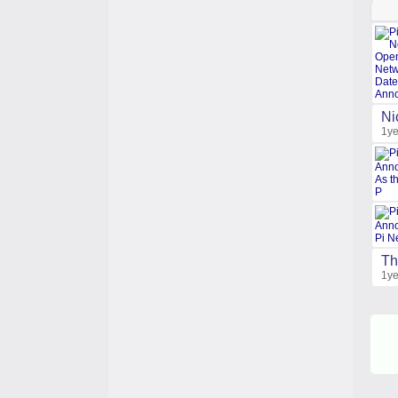
Ni
1ye
Th
1ye