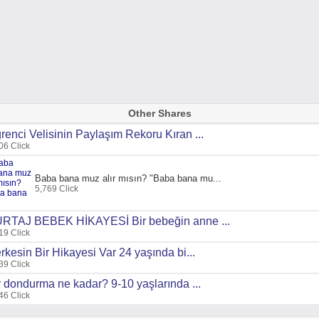
Other Shares
renci Velisinin Paylaşım Rekoru Kıran ...
06 Click
Baba bana muz alır mısın? "Baba bana mu...
5,769 Click
RTAJ BEBEK HİKAYESİ Bir bebeğin anne ...
19 Click
rkesin Bir Hikayesi Var 24 yaşında bi...
39 Click
r dondurma ne kadar? 9-10 yaşlarında ...
46 Click