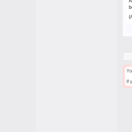
A
b
(
Yo
If