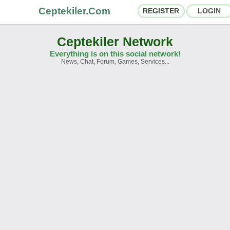
Ceptekiler.Com
REGISTER
LOGIN
Ceptekiler Network
Everything is on this social network!
News, Chat, Forum, Games, Services...
orums
Social Shares
hat Rooms
App Ecosystem
nnouncements
Contact
bout Us
Ceptekiler.Com - v2025.01
Licence
F.A.Q.
C.S.
Contract