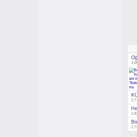
Öğ
3,0
KÜ
2,7
He
2,8
Bi
2,7