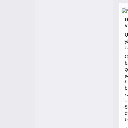
G
i
U
y
d
G
b
ç
y
b
b
A
a
ö
d
b