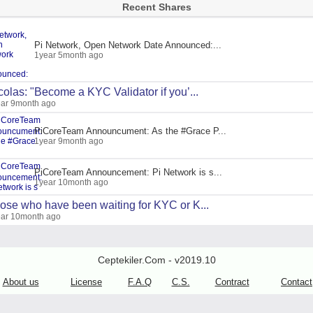
Recent Shares
Pi Network, Open Network Date Announced:...
1year 5month ago
colas: "Become a KYC Validator if you’...
ar 9month ago
PiCoreTeam Announcument: As the #Grace P...
1year 9month ago
PiCoreTeam Announcement: Pi Network is s...
1year 10month ago
ose who have been waiting for KYC or K...
ar 10month ago
Ceptekiler.Com - v2019.10
About us
License
F.A.Q
C.S.
Contract
Contact