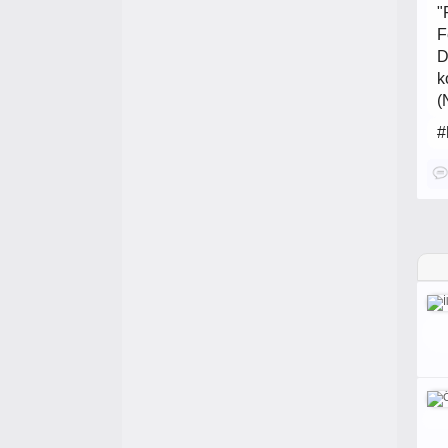
"
F
D
k
(
#