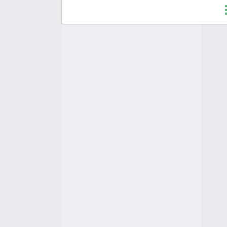
F
C
A
A