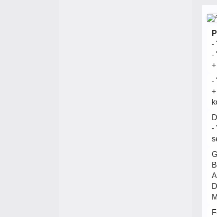
P
-
-
+
-
+
k
D
-
s
G
B
A
D
M
F