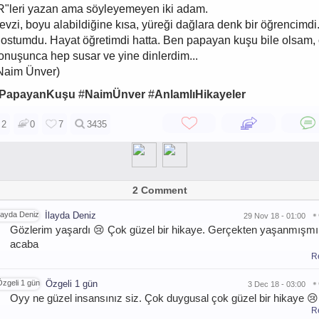
R"leri yazan ama söyleyemeyen iki adam.
evzi, boyu alabildiğine kısa, yüreği dağlara denk bir öğrencimdi
ostumdu. Hayat öğretimdi hatta. Ben papayan kuşu bile olsam,
onuşunca hep susar ve yine dinlerdim...
Naim Ünver)
PapayanKuşu
#
NaimÜnver
#
AnlamlıHikayeler
2
0
7
3435
2 Comment
İlayda Deniz
29 Nov 18 - 01:00
Gözlerim yaşardı 😢 Çok güzel bir hikaye. Gerçekten yaşanmışmı
acaba
R
Özgeli 1 gün
3 Dec 18 - 03:00
Oyy ne güzel insansınız siz. Çok duygusal çok güzel bir hikaye 😢
R