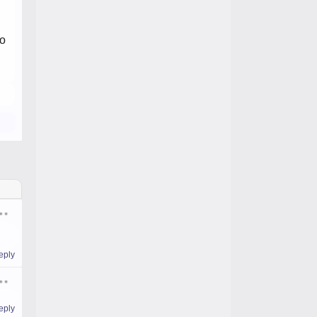
.
 o
eply
eply