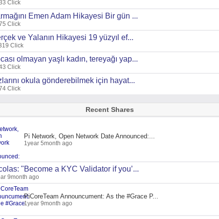
33 Click
rmağını Emen Adam Hikayesi Bir gün ...
75 Click
rçek ve Yalanın Hikayesi 19 yüzyıl ef...
319 Click
cası olmayan yaşlı kadın, tereyağı yap...
43 Click
zlarını okula gönderebilmek için hayat...
74 Click
Recent Shares
Pi Network, Open Network Date Announced:...
1year 5month ago
colas: "Become a KYC Validator if you’...
ar 9month ago
PiCoreTeam Announcument: As the #Grace P...
1year 9month ago