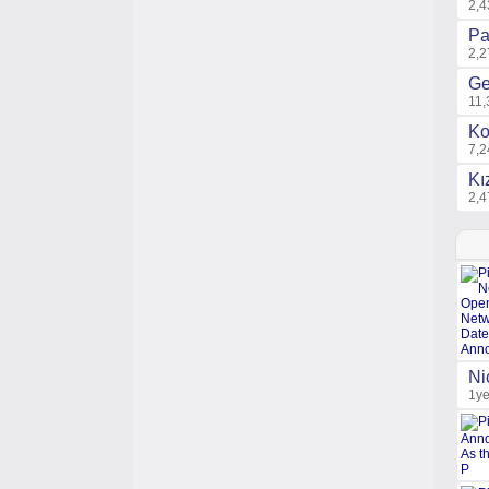
2,4
Pa
2,2
Ge
11,
Ko
7,2
Kı
2,4
Ni
1ye