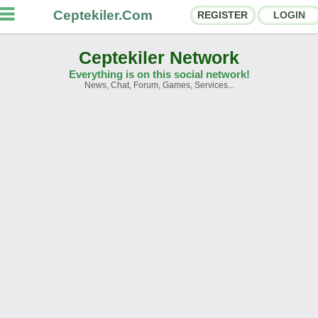
Ceptekiler.Com
REGISTER
LOGIN
Ceptekiler Network
Everything is on this social network!
News, Chat, Forum, Games, Services...
orums
Social Shares
hat Rooms
App Ecosystem
nnouncements
Contact
bout Us
Türkçe
- English
Ceptekiler.Com - v2025.01
Licence
F.A.Q.
C.S.
Contract