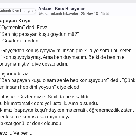
Anlamlı Kısa Hikayeler
@kisa-anlamli-hikayeler | 25 Nov 18 - 15:55
apayan Kuşu
 "Öytmenim" dedi Fevzi.
 "Sen hiç papayan kuşu göydün mü?"
 "Göydüm." dedim.
 "Geyçekten konuşuyoylay mı insan gibi?" diye sordu bu sefer.
 "Konuşuyoylaymış. Ama ben duymadım. Belki de benimle
onuşmamıştıy" diye cevapladım.
üşündü biraz...
 "Ben papayan kuşu olsam senle hep konuşuydum" dedi. "Çünk
en insanı hep dinliyoysun" diye ekledi.
ülüştük. Gözlerimizle. Sınıf da bize katıldı.
u bir matematik dersiydi üstelik. Ama olsundu.
klımız 'papayan kuşu'ndayken matematik öğrenemezdik zaten.
enk küme konusu kaçmıyordu ya.
aksat gönüller denk olsundu.
evzi... Ve ben...