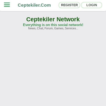
Ceptekiler.Com
REGISTER
LOGIN
Ceptekiler Network
Everything is on this social network!
News, Chat, Forum, Games, Services...
Forums
Social Shares
Chat Rooms
App Ecosystem
Announcements
Contact
About Us
Ceptekiler.Com - v2025.01
Licence
F.A.Q.
C.S.
Contract