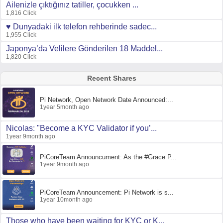
Ailenizle çıktığınız tatiller, çocukken ...
1,816 Click
♥ Dunyadaki ilk telefon rehberinde sadec...
1,955 Click
Japonya’da Velilere Gönderilen 18 Maddel...
1,820 Click
Recent Shares
Pi Network, Open Network Date Announced:...
1year 5month ago
Nicolas: "Become a KYC Validator if you’...
1year 9month ago
PiCoreTeam Announcument: As the #Grace P...
1year 9month ago
PiCoreTeam Announcement: Pi Network is s...
1year 10month ago
Those who have been waiting for KYC or K...