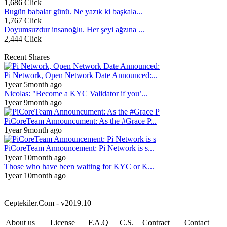
1,686 Click
Bugün babalar günü. Ne yazık ki başkala...
1,767 Click
Doyumsuzdur insanoğlu. Her şeyi ağzına ...
2,444 Click
Recent Shares
Pi Network, Open Network Date Announced:...
1year 5month ago
Nicolas: "Become a KYC Validator if you’...
1year 9month ago
PiCoreTeam Announcument: As the #Grace P...
1year 9month ago
PiCoreTeam Announcement: Pi Network is s...
1year 10month ago
Those who have been waiting for KYC or K...
1year 10month ago
Ceptekiler.Com - v2019.10
About us
License
F.A.Q
C.S.
Contract
Contact