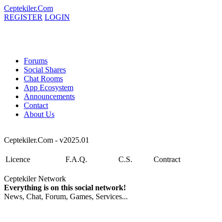
Ceptekiler.Com
REGISTER
LOGIN
Forums
Social Shares
Chat Rooms
App Ecosystem
Announcements
Contact
About Us
Ceptekiler.Com - v2025.01
Licence
F.A.Q.
C.S.
Contract
Ceptekiler Network
Everything is on this social network!
News, Chat, Forum, Games, Services...