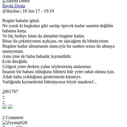
İlayda Deniz
@ilaydaa | 18 Jun 17 - 19:19
Bugün babalar günü.
Ne yazık ki başkaları gibi sarılıp öpecek kadar samimi değilim
babama karşı.
Ve hiç hediye falan da almadım bugüne kadar.
Biraz da çekiniyorum açıkçası, ne alacağımı da bilmiyorum.
Bugüne kadar almamanın utancıyla bu saatten sonra da almaya
utanıyorum.
Ama yine de baba babadır, kıymetlidir.
Evin direğidir.
Gölgesi yeter derken yalan söylememiş atalarımız.
İnsanın bir babası olduğunu bilmesi bile yeter rahat olması için.
Allah baba yokluğunu göstermesin kimseye.
Varlığında kıymetlerini bilemiyoruz böyle maalesef...
2
0
6
1767
+
+
2 Comment