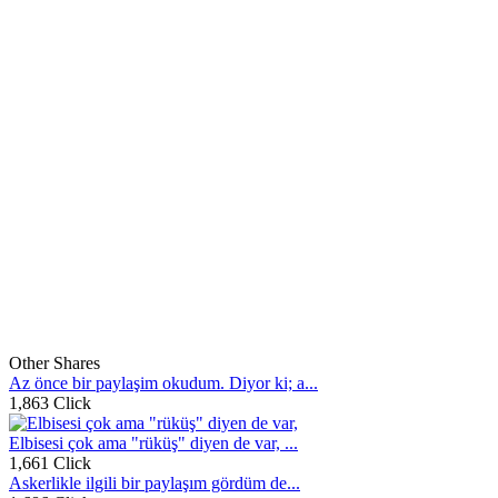
Other Shares
Az önce bir paylaşim okudum. Diyor ki; a...
1,863 Click
Elbisesi çok ama "rüküş" diyen de var, ...
1,661 Click
Askerlikle ilgili bir paylaşım gördüm de...