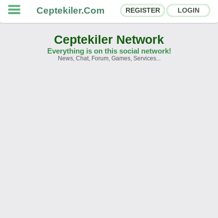
Ceptekiler.Com
REGISTER
LOGIN
Ceptekiler Network
Everything is on this social network!
News, Chat, Forum, Games, Services...
Forums
Social Shares
Chat Rooms
App Ecosystem
Announcements
Contact
About Us
Ceptekiler.Com - v2025.01
Licence
F.A.Q.
C.S.
Contract