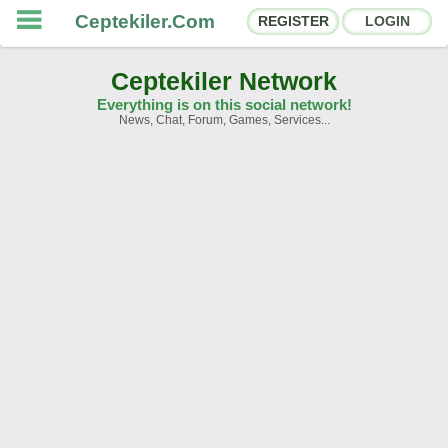
Ceptekiler.Com
REGISTER
LOGIN
Ceptekiler Network
Everything is on this social network!
News, Chat, Forum, Games, Services...
Forums
Social Shares
Chat Rooms
App Ecosystem
Announcements
Contact
About Us
Ceptekiler.Com - v2025.01
Licence
F.A.Q.
C.S.
Contract