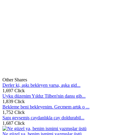
Other Shares
Derler ki, aşkı bekleyen varsa, aşka gid...
1,697 Click
Uyku düzenim Yıldız Tilben'nin dansı gib...
1,839 Click
Bekleme beni bekleyenim. Geçmem artık o ...
1,752 Click
Sapı gevşemiş çaydanlıkla çay doldurabil...
1,687 Click
Ne güzel ya, benim ismimi yazmışlar üstü...