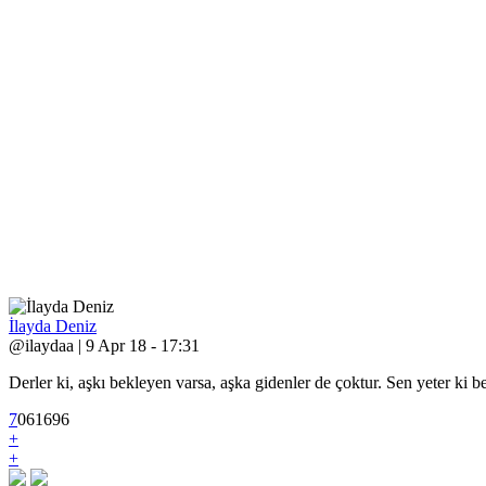
İlayda Deniz
@ilaydaa | 9 Apr 18 - 17:31
Derler ki, aşkı bekleyen varsa, aşka gidenler de çoktur. Sen yeter ki
7
0
6
1696
+
+