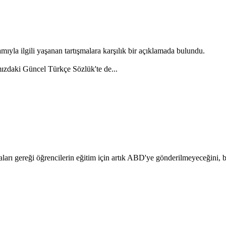
yla ilgili yaşanan tartışmalara karşılık bir açıklamada bulundu.
ızdaki Güncel Türkçe Sözlük'te de...
aları gereği öğrencilerin eğitim için artık ABD'ye gönderilmeyeceğini,