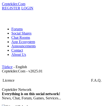
Ceptekiler.Com
REGISTER
LOGIN
Forums
Social Shares
Chat Rooms
App Ecosystem
Announcements
Contact
About Us
Türkçe
- English
Ceptekiler.Com - v2025.01
Licence
F.A.Q.
Ceptekiler Network
Everything is on this social network!
News, Chat, Forum, Games, Services...