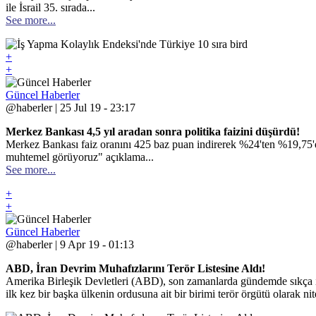
ile İsrail 35. sırada...
See more...
+
+
Güncel Haberler
@haberler | 25 Jul 19 - 23:17
Merkez Bankası 4,5 yıl aradan sonra politika faizini düşürdü!
Merkez Bankası faiz oranını 425 baz puan indirerek %24'ten %19,75'e
muhtemel görüyoruz" açıklama...
See more...
+
+
Güncel Haberler
@haberler | 9 Apr 19 - 01:13
ABD, İran Devrim Muhafızlarını Terör Listesine Aldı!
Amerika Birleşik Devletleri (ABD), son zamanlarda gündemde sıkça i
ilk kez bir başka ülkenin ordusuna ait bir birimi terör örgütü olarak ni