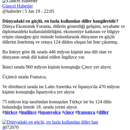
Güncel Haberler
@haberler | 5 Jan 19 - 22:05
Dünyadaki en güçlü, en fazla kullanılan diller hangileridir?
Dünya Ekonomik Forumu, dillerin gösterdiği gelişimi, seyahatte ve
diplomasideki kullanılabilirliğini, ekonomiye katkısını ve bilgiye
erişim olanağını göz önünde bulundurarak dünyanın en güçlü
dillerini listelemiş ve ortaya 124 dilden oluşan bir liste çıkarmış.
Bu listeye göre ilk sırada 446 milyon kişinin ana dili olan ve
dünyanın ortak dili kabul edilen İngilizce var.
İkinci sırada 960 milyon kişinin konuştuğu Çince yer alıyor.
Üçüncü sırada Franızca,
Ve dördüncü sırada ise Latin Amerika ve İspanya'da 470 milyon
kişinin konuştuğu İspanyolca yer alıyor.
75 milyon kişi tarafından konuşulan Türkçe ise bu 124 dilin
bulunduğu listede 18. sırada yerini alıyor.
#
türkçe
#
ingilizce
#
ispanyolca
#
çince
#
fransızca
#
diller
4
0
7
2070