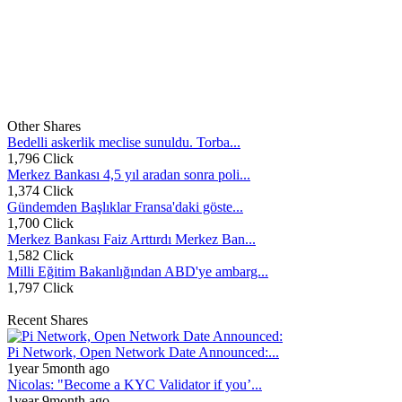
Other Shares
Bedelli askerlik meclise sunuldu. Torba...
1,796 Click
Merkez Bankası 4,5 yıl aradan sonra poli...
1,374 Click
Gündemden Başlıklar Fransa'daki göste...
1,700 Click
Merkez Bankası Faiz Arttırdı Merkez Ban...
1,582 Click
Milli Eğitim Bakanlığından ABD'ye ambarg...
1,797 Click
Recent Shares
Pi Network, Open Network Date Announced:...
1year 5month ago
Nicolas: "Become a KYC Validator if you’...
1year 9month ago