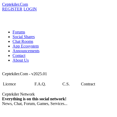
Ceptekiler.Com
REGISTER
LOGIN
Forums
Social Shares
Chat Rooms
App Ecosystem
Announcements
Contact
About Us
Ceptekiler.Com - v2025.01
Licence
F.A.Q.
C.S.
Contract
Ceptekiler Network
Everything is on this social network!
News, Chat, Forum, Games, Services...