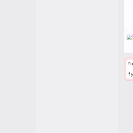
Yo
If