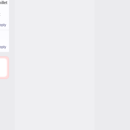
llet
t
eply
eply