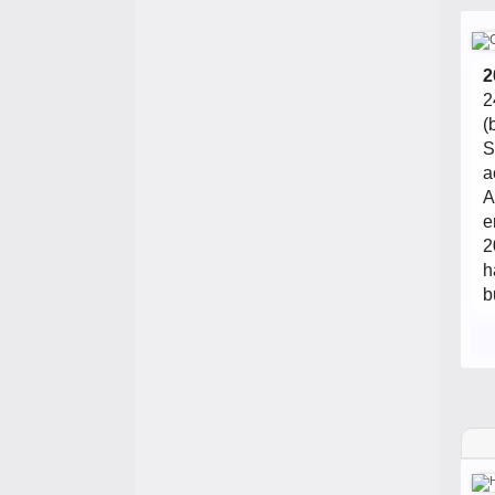
2
2
(
S
a
A
e
2
h
b