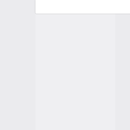
F
C
A
A