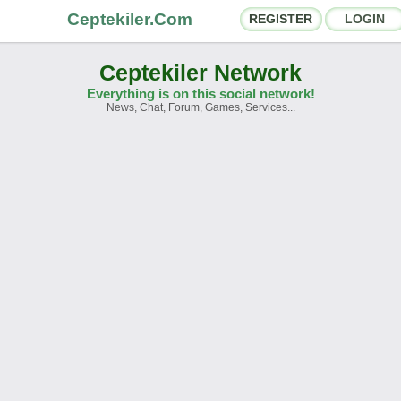
Ceptekiler.Com
REGISTER
LOGIN
Ceptekiler Network
Everything is on this social network!
News, Chat, Forum, Games, Services...
orums
Social Shares
hat Rooms
App Ecosystem
nnouncements
Contact
bout Us
Ceptekiler.Com - v2025.01
Licence
F.A.Q.
C.S.
Contract