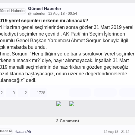
Güncel Haberler
@haberler | 12 Aug 18 - 00:54
019 yerel seçimleri erkene mi alınacak?
4 Haziran genel seçimlerinden sonra gözler 31 Mart 2019 yerel
belediye) seçimlerine çevrildi. AK Parti'nin Seçim İşlerinden
orumlu Genel Başkan Yardımcısı Ahmet Sorgun konuyla ilgili
çıklamalarda bulundu.
hmet Sorgun, "Her gittiğim yerde bana soruluyor 'yerel seçimler
rkene alınacak mı?' diye, hayır alınmayacak. İnşallah 31 Mart
019 mahalli seçimlerinin de hazırlıklarını gözden geçireceğiz,
azırlıklarına başlayacağız, onun üzerine değerlendirmelerde
ulanacağız" dedi.
2
0
2
1728
2 Comment
Hasan Ali
12 Aug 18 - 21:12