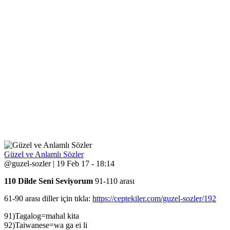
Güzel ve Anlamlı Sözler
@guzel-sozler | 19 Feb 17 - 18:14
110 Dilde Seni Seviyorum
91-110 arası
61-90 arası diller için tıkla:
https://ceptekiler.com/guzel-sozler/192
91)Tagalog=mahal kita
92)Taiwanese=wa ga ei li