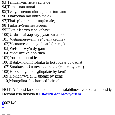
93)Tahitian=ua here vau la oe
94)Tamil=nan unnai
95)Telugu=nennu ninnu premistunnanu
96)Thai=chan rak khun(male)
97)Thai=phom rak khun(female)
98)Turkish=Seni seviyorum
99)Ukrainian=ya tebe kahayu
100)Urdu=mai aap say pyaar karta hoo
101)Vietnamese=anh ye^u em(kadina)
102)Vietnamese=em ye^u anh(erkege)
103)Welsh='rwy'n dy garu
104)Yiddish=ikn hob dikh
105)Yoruba=mo ni fe
106)Batak=holong rohaku tu ho(update by daulat)
107)Surabaya=aku tresno kara koe(edidet by kent)
108)Hakka=ngai oi ngi(update by kent)
109)Hokien=wa ai lu(update by kent)
110)Mongolina=bi charmed heir teh
NOT: Alfabesi farklı olan dillerin anlaşılabilmesi ve okunabilmesi için
Devamı için tıklayın #
110-dilde-seni-seviyorum
0
0
0
2140
+
+