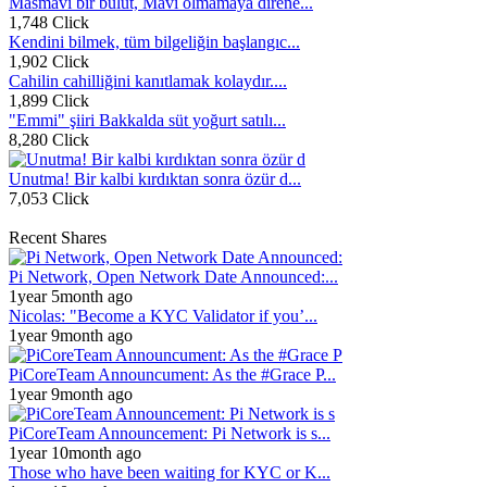
Masmavi bir bulut, Mavi olmamaya direne...
1,748 Click
Kendini bilmek, tüm bilgeliğin başlangıc...
1,902 Click
Cahilin cahilliğini kanıtlamak kolaydır....
1,899 Click
"Emmi" şiiri Bakkalda süt yoğurt satılı...
8,280 Click
Unutma! Bir kalbi kırdıktan sonra özür d...
7,053 Click
Recent Shares
Pi Network, Open Network Date Announced:...
1year 5month ago
Nicolas: "Become a KYC Validator if you’...
1year 9month ago
PiCoreTeam Announcument: As the #Grace P...
1year 9month ago
PiCoreTeam Announcement: Pi Network is s...
1year 10month ago
Those who have been waiting for KYC or K...