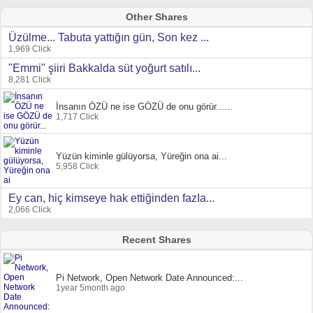
Other Shares
Üzülme... Tabuta yattığın gün, Son kez ...
1,969 Click
"Emmi" şiiri Bakkalda süt yoğurt satılı...
8,281 Click
İnsanın ÖZÜ ne ise GÖZÜ de onu görür......
1,717 Click
Yüzün kiminle gülüyorsa, Yüreğin ona ai...
5,958 Click
Ey can, hiç kimseye hak ettiğinden fazIa...
2,066 Click
Recent Shares
Pi Network, Open Network Date Announced:...
1year 5month ago