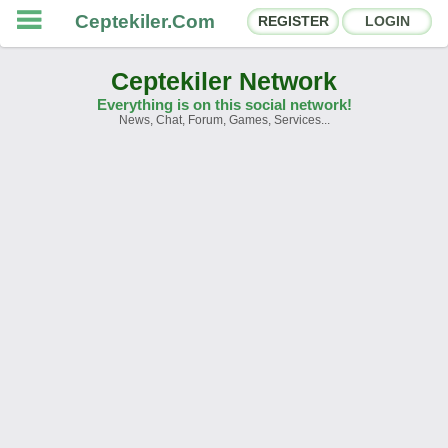
Ceptekiler.Com
REGISTER
LOGIN
Ceptekiler Network
Everything is on this social network!
News, Chat, Forum, Games, Services...
Forums
Social Shares
Chat Rooms
App Ecosystem
Announcements
Contact
About Us
Ceptekiler.Com - v2025.01
Licence
F.A.Q.
C.S.
Contract