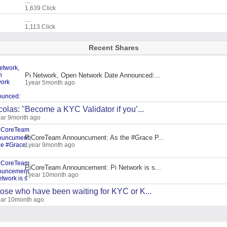
...
1,639 Click
...
1,113 Click
Recent Shares
Pi Network, Open Network Date Announced:...
1year 5month ago
colas: "Become a KYC Validator if you’...
ar 9month ago
PiCoreTeam Announcument: As the #Grace P...
1year 9month ago
PiCoreTeam Announcement: Pi Network is s...
1year 10month ago
ose who have been waiting for KYC or K...
ar 10month ago