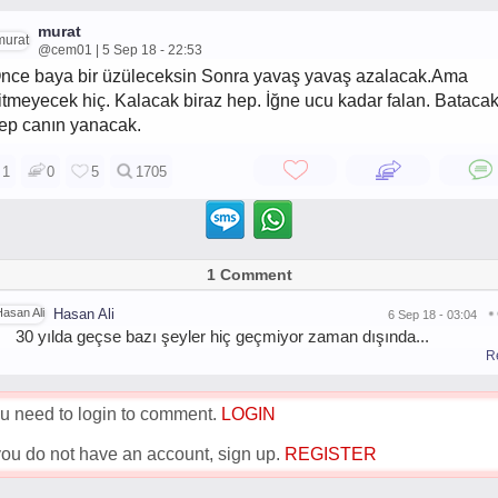
murat
@cem01 | 5 Sep 18 - 22:53
nce baya bir üzüleceksin Sonra yavaş yavaş azalacak.Ama
itmeyecek hiç. Kalacak biraz hep. İğne ucu kadar falan. Bataca
ep canın yanacak.
1
0
5
1705
1 Comment
Hasan Ali
6 Sep 18 - 03:04
30 yılda geçse bazı şeyler hiç geçmiyor zaman dışında...
R
u need to login to comment.
LOGIN
 you do not have an account, sign up.
REGISTER