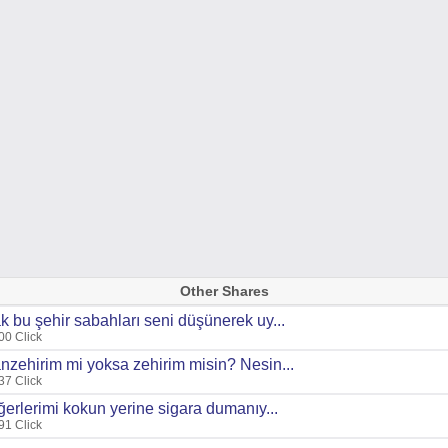
Other Shares
k bu şehir sabahları seni düşünerek uy...
00 Click
nzehirim mi yoksa zehirim misin? Nesin...
37 Click
ğerlerimi kokun yerine sigara dumanıy...
91 Click