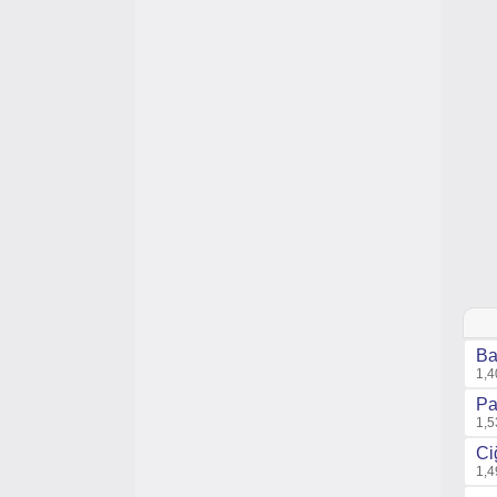
Ba
1,4
Pa
1,5
Ci
1,4