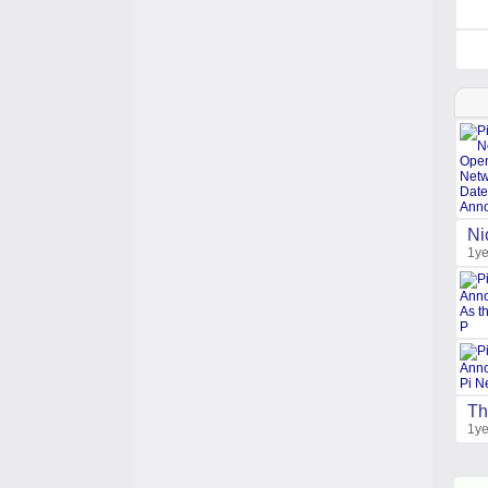
Ni
1ye
Th
1ye