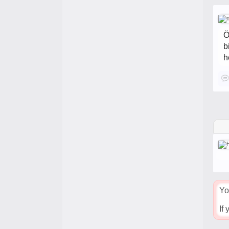
Ö
b
h
Yo
If