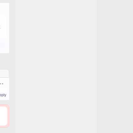
k
eply