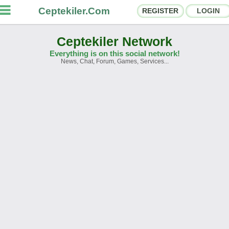
Ceptekiler.Com
REGISTER
LOGIN
Ceptekiler Network
Everything is on this social network!
News, Chat, Forum, Games, Services...
orums
Social Shares
hat Rooms
App Ecosystem
nnouncements
Contact
bout Us
Türkçe
- English
Ceptekiler.Com - v2025.01
Licence
F.A.Q.
C.S.
Contract