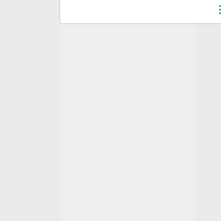
F
C
A
A