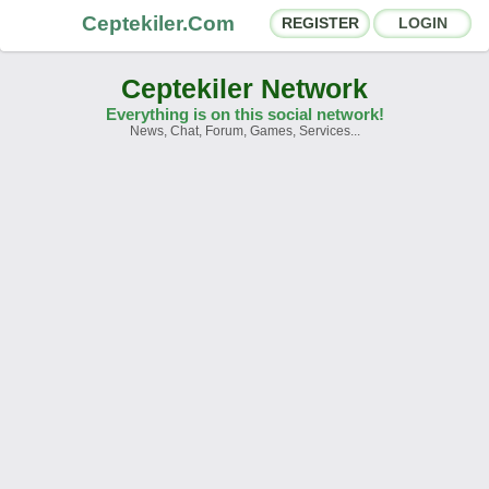
Ceptekiler.Com
REGISTER
LOGIN
Ceptekiler Network
Everything is on this social network!
News, Chat, Forum, Games, Services...
Forums
Social Shares
Chat Rooms
App Ecosystem
Announcements
Contact
About Us
Ceptekiler.Com - v2025.01
Licence
F.A.Q.
C.S.
Contract