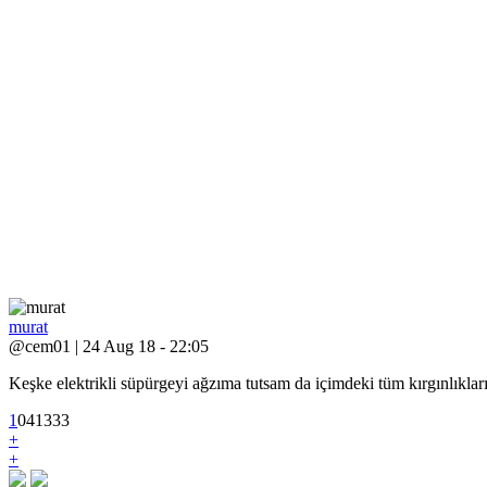
murat
@cem01 | 24 Aug 18 - 22:05
Keşke elektrikli süpürgeyi ağzıma tutsam da içimdeki tüm kırgınlıkları
1
0
4
1333
+
+