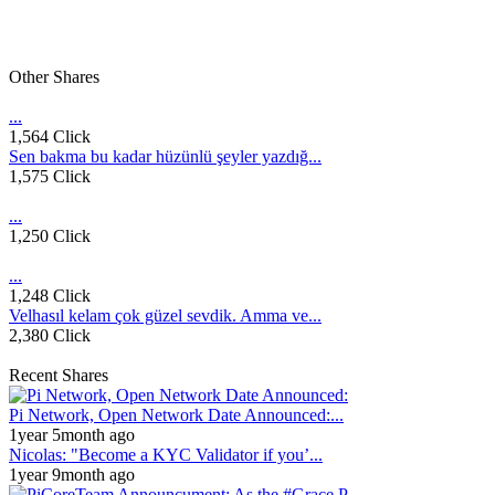
Other Shares
...
1,564 Click
Sen bakma bu kadar hüzünlü şeyler yazdığ...
1,575 Click
...
1,250 Click
...
1,248 Click
Velhasıl kelam çok güzel sevdik. Amma ve...
2,380 Click
Recent Shares
Pi Network, Open Network Date Announced:...
1year 5month ago
Nicolas: "Become a KYC Validator if you’...
1year 9month ago