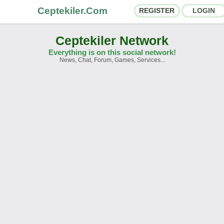
Ceptekiler.Com
REGISTER
LOGIN
Ceptekiler Network
Everything is on this social network!
News, Chat, Forum, Games, Services...
orums
Social Shares
hat Rooms
App Ecosystem
nnouncements
Contact
bout Us
Türkçe
- English
Ceptekiler.Com - v2025.01
Licence
F.A.Q.
C.S.
Contract