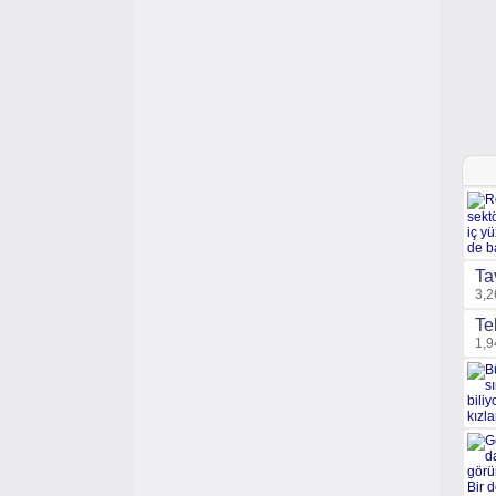
Ta
3,2
Te
1,9