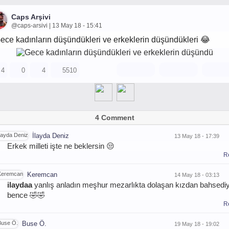
Caps Arşivi
@caps-arsivi | 13 May 18 - 15:41
ece kadınların düşündükleri ve erkeklerin düşündükleri 😂
4
0
4
5510
4 Comment
İlayda Deniz
13 May 18 - 17:39
Erkek milleti işte ne beklersin 😒
R
Keremcan
14 May 18 - 03:13
ilaydaa
yanlış anladın meşhur mezarlıkta dolaşan kızdan bahsedi
bence 🤣🤣
R
Buse Ö.
19 May 18 - 19:02