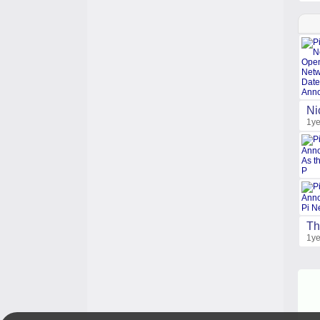
Ni
1ye
Th
1ye