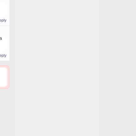
eply
a
eply