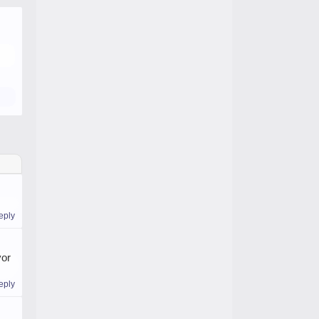
eply
yor
eply