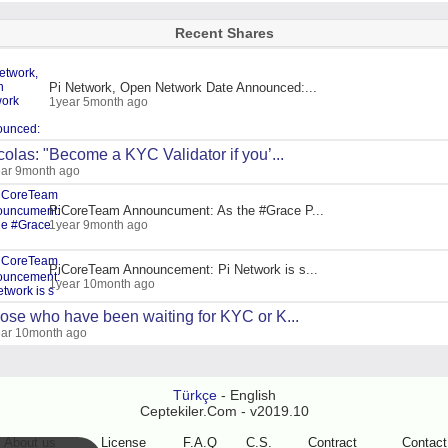
Recent Shares
Pi Network, Open Network Date Announced:...
1year 5month ago
colas: "Become a KYC Validator if you’...
ar 9month ago
PiCoreTeam Announcument: As the #Grace P...
1year 9month ago
PiCoreTeam Announcement: Pi Network is s...
1year 10month ago
ose who have been waiting for KYC or K...
ar 10month ago
Türkçe
- English
Ceptekiler.Com - v2019.10
About us
License
F.A.Q
C.S.
Contract
Contact