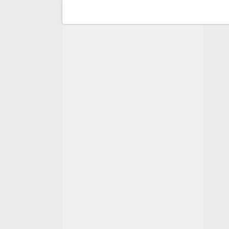
F
C
A
A