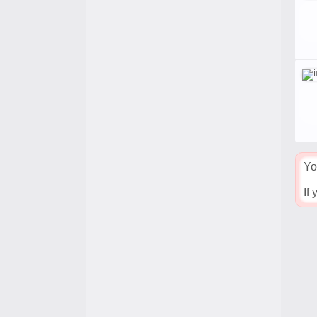
Yo
If