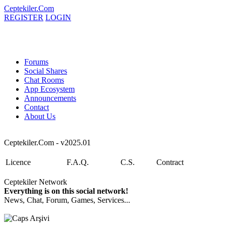
Ceptekiler.Com
REGISTER
LOGIN
Forums
Social Shares
Chat Rooms
App Ecosystem
Announcements
Contact
About Us
Ceptekiler.Com - v2025.01
Licence
F.A.Q.
C.S.
Contract
Ceptekiler Network
Everything is on this social network!
News, Chat, Forum, Games, Services...