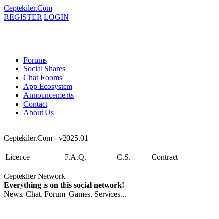
Ceptekiler.Com
REGISTER
LOGIN
Forums
Social Shares
Chat Rooms
App Ecosystem
Announcements
Contact
About Us
Ceptekiler.Com - v2025.01
Licence
F.A.Q.
C.S.
Contract
Ceptekiler Network
Everything is on this social network!
News, Chat, Forum, Games, Services...