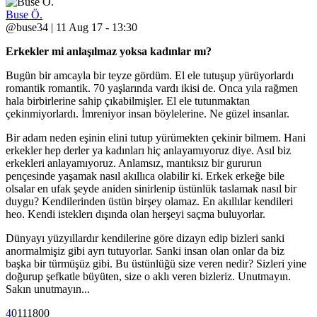
Buse Ö.
@buse34 | 11 Aug 17 - 13:30
Erkekler mi anlaşılmaz yoksa kadınlar mı?
Bugün bir amcayla bir teyze gördüm. El ele tutuşup yürüyorlardı
romantik romantik. 70 yaşlarında vardı ikisi de. Onca yıla rağmen
hala birbirlerine sahip çıkabilmişler. El ele tutunmaktan
çekinmiyorlardı. İmreniyor insan böylelerine. Ne güzel insanlar.
Bir adam neden eşinin elini tutup yürümekten çekinir bilmem. Hani
erkekler hep derler ya kadınları hiç anlayamıyoruz diye. Asıl biz
erkekleri anlayamıyoruz. Anlamsız, mantıksız bir gururun
pençesinde yaşamak nasıl akıllıca olabilir ki. Erkek erkeğe bile
olsalar en ufak şeyde aniden sinirlenip üstünlük taslamak nasıl bir
duygu? Kendilerinden üstün birşey olamaz. En akıllılar kendileri
heo. Kendi isteklerı dışında olan herşeyi saçma buluyorlar.
Dünyayı yüzyıllardır kendilerine göre dizayn edip bizleri sanki
anormalmişiz gibi ayrı tutuyorlar. Sanki insan olan onlar da biz
başka bir türmüşüz gibi. Bu üstünlüğü size veren nedir? Sizleri yine
doğurup şefkatle büyüten, size o aklı veren bizleriz. Unutmayın.
Sakın unutmayın...
4
0
11
1800