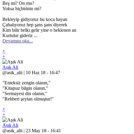
Beş mi? On mu?
Yoksa hiçbirinin mi?
Bekleyip gidiyoruz bu koca hayatı
Çabalıyoruz hep şans şans diyerek
Kim bilir belki gelir yine o beklenen an
Kurtulur gideriz ...
Devamını oku...
+
+
Aşık Ali
@asik_alii | 10 Haz 18 - 16:47
"Emeksiz zengin olanın,"
"Kitapsız bilgin olanın,"
"Sermayesi din olanın,"
"Rehberi şeytan olmuştur!"
+
+
Aşık Ali
@asik_alii | 23 May 18 - 16:41