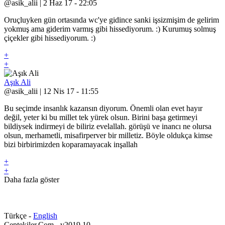
@asik_alii | 2 Haz 17 - 22:05
Oruçluyken gün ortasında wc'ye gidince sanki işsizmişim de gelirim
yokmuş ama giderim varmış gibi hissediyorum. :) Kurumuş solmuş
çiçekler gibi hissediyorum. :)
+
+
Aşık Ali
@asik_alii | 12 Nis 17 - 11:55
Bu seçimde insanlık kazansın diyorum. Önemli olan evet hayır
değil, yeter ki bu millet tek yürek olsun. Birini başa getirmeyi
bildiysek indirmeyi de biliriz evelallah. görüşü ve inancı ne olursa
olsun, merhametli, misafirperver bir milletiz. Böyle oldukça kimse
bizi birbirimizden koparamayacak inşallah
+
+
Daha fazla göster
Türkçe -
English
Ceptekiler.Com - v2019.10