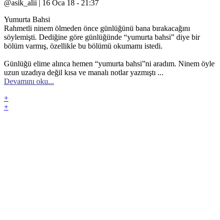
@asik_alii | 16 Oca 18 - 21:37
Yumurta Bahsi
Rahmetli ninem ölmeden önce günlüğünü bana bırakacağını
söylemişti. Dediğine göre günlüğünde “yumurta bahsi” diye bir
bölüm varmış, özellikle bu bölümü okumamı istedi.
Günlüğü elime alınca hemen “yumurta bahsi”ni aradım. Ninem öyle
uzun uzadıya değil kısa ve manalı notlar yazmıştı ...
Devamını oku...
+
+