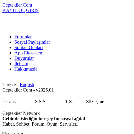
Ceptekiler.Com
KAYIT OL
GİRİŞ
Forumlar
Sosyal Paylaşımlar
Sohbet Odaları
App Ekosistemi
Duyurular
İletişim
Hakkımızda
Türkçe -
English
Ceptekiler.Com - v2025.01
Lisans
S.S.S.
T.S.
Sözleşme
Ceptekiler Network
Cebinde istediğin her şey bu sosyal ağda!
Haber, Sohbet, Forum, Oyun, Servisler...