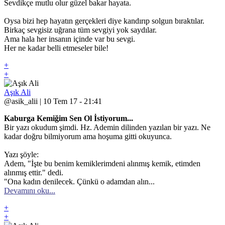
Sevdikçe mutlu olur güzel bakar hayata.
Oysa bizi hep hayatın gerçekleri diye kandırıp solgun bıraktılar.
Birkaç sevgisiz uğrana tüm sevgiyi yok saydılar.
Ama hala her insanın içinde var bu sevgi.
Her ne kadar belli etmeseler bile!
+
+
Aşık Ali
@asik_alii | 10 Tem 17 - 21:41
Kaburga Kemiğim Sen Ol İstiyorum...
Bir yazı okudum şimdi. Hz. Ademin dilinden yazılan bir yazı. Ne
kadar doğru bilmiyorum ama hoşuma gitti okuyunca.
Yazı şöyle:
Adem, "İşte bu benim kemiklerimdeni alınmış kemik, etimden
alınmış ettir." dedi.
"Ona kadın denilecek. Çünkü o adamdan alın...
Devamını oku...
+
+